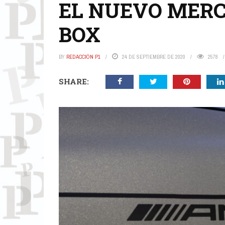
EL NUEVO MER
BOX
BY
REDACCIÓN P1
24 DE SEPTIEMBRE DE 2020
2578
SHARE: