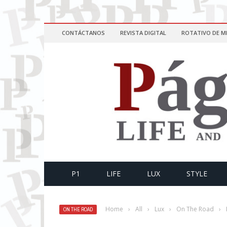
CONTÁCTANOS
REVISTA DIGITAL
ROTATIVO DE M
P1
LIFE
LUX
STYLE
Home
›
All
›
Lux
›
On The Road
›
ON THE ROAD