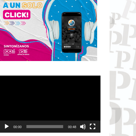
Reproductor
de
vídeo
00:00
00:48