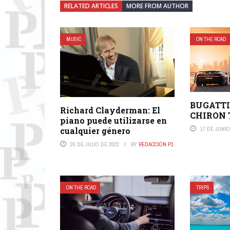
RELATED ARTICLES
MORE FROM AUTHOR
MUSIC
ON THE ROAD
BUGATTI
Richard Clayderman: El
CHIRON 
piano puede utilizarse en
cualquier género
17 DE JUNIO
26 DE JULIO DE 2022
BY
REDACCIÓN P1
ON THE ROAD
TRIPS