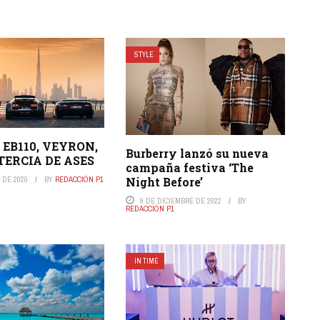
STYLE
 EB110, VEYRON,
Burberry lanzó su nueva
TERCIA DE ASES
campaña festiva ‘The
Night Before’
 DE 2020
BY
REDACCIÓN P1
9 DE DICIEMBRE DE 2022
BY
REDACCIÓN P1
IN TIME