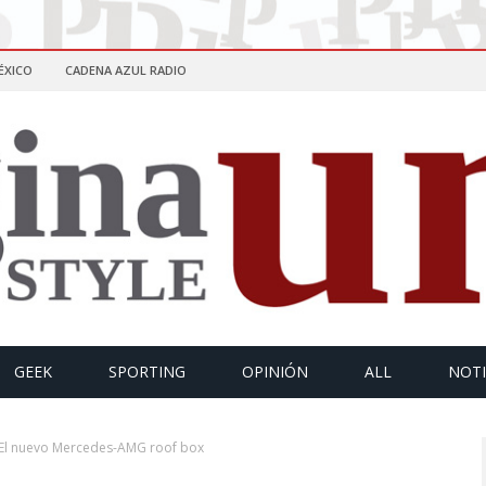
ÉXICO
CADENA AZUL RADIO
GEEK
SPORTING
OPINIÓN
ALL
NOTI
El nuevo Mercedes-AMG roof box