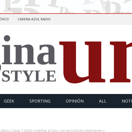
ÉXICO
CADENA AZUL RADIO
GEEK
SPORTING
OPINIÓN
ALL
NOTI
enz Clase S 2026 redefine el lujo con tecnología inteligente y