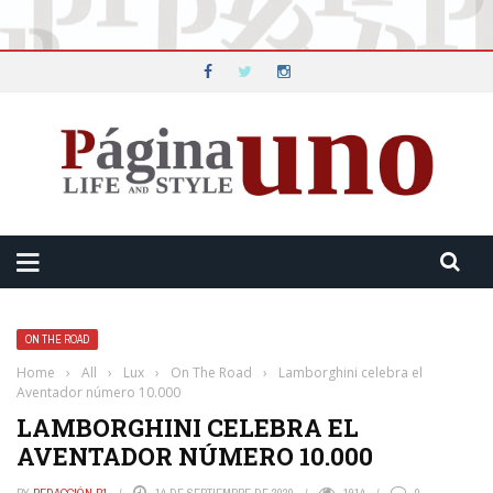
ON THE ROAD
Home
›
All
›
Lux
›
On The Road
›
Lamborghini celebra el
Aventador número 10.000
LAMBORGHINI CELEBRA EL
AVENTADOR NÚMERO 10.000