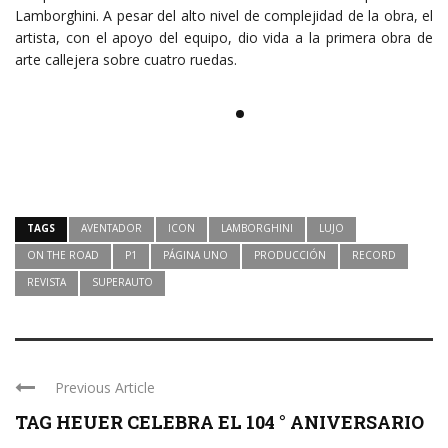
Lamborghini. A pesar del alto nivel de complejidad de la obra, el
artista, con el apoyo del equipo, dio vida a la primera obra de
arte callejera sobre cuatro ruedas.
TAGS
AVENTADOR
ICON
LAMBORGHINI
LUJO
ON THE ROAD
P1
PÁGINA UNO
PRODUCCIÓN
RECORD
REVISTA
SUPERAUTO
Previous Article
TAG HEUER CELEBRA EL 104 ° ANIVERSARIO