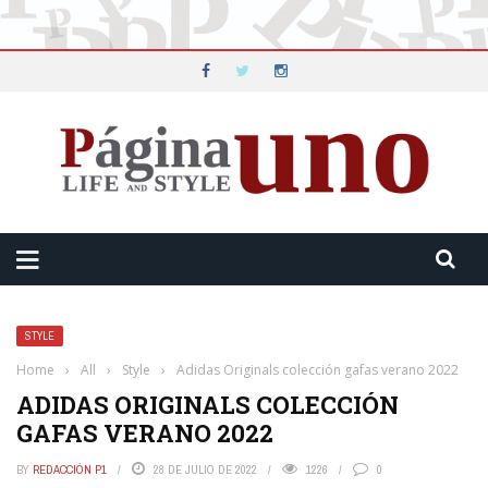
STYLE
Home
›
All
›
Style
›
Adidas Originals colección gafas verano 2022
ADIDAS ORIGINALS COLECCIÓN
GAFAS VERANO 2022
BY
REDACCIÓN P1
28 DE JULIO DE 2022
1226
0