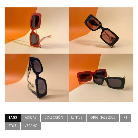
TAGS
ADIDAS
COLECCIÓN
LENTES
ORIGINALS 2022
P1
STYLE
VERANO