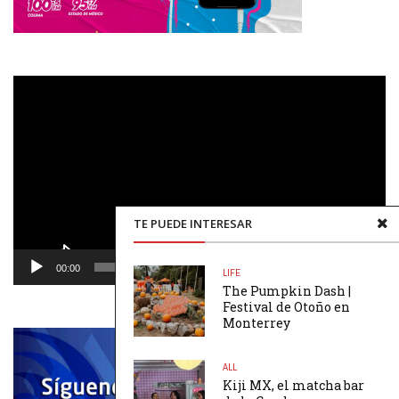
Reproductor
de
vídeo
TE PUEDE INTERESAR
00:00
00:48
LIFE
The Pumpkin Dash |
Festival de Otoño en
Monterrey
ALL
Kiji MX, el matcha bar