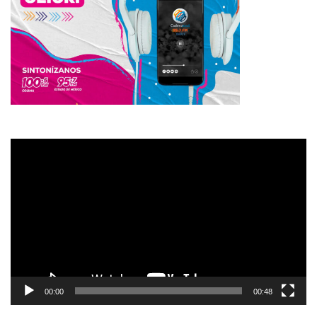
Reproductor
de
vídeo
00:00
00:48