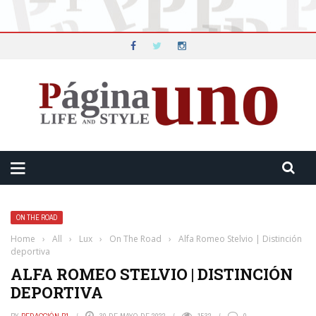
ON THE ROAD
Home
›
All
›
Lux
›
On The Road
›
Alfa Romeo Stelvio | Distinción
deportiva
ALFA ROMEO STELVIO | DISTINCIÓN
DEPORTIVA