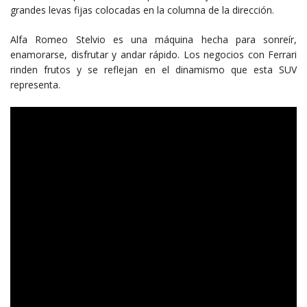
grandes levas fijas colocadas en la columna de la dirección.
Alfa Romeo Stelvio es una máquina hecha para sonreír,
enamorarse, disfrutar y andar rápido. Los negocios con Ferrari
rinden frutos y se reflejan en el dinamismo que esta SUV
representa.