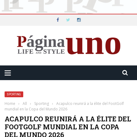
SPORTING
Home
›
All
›
Sporting
›
Acapulco reunirá a la élite del FootGolf
mundial en la Copa del Mundo 2026
ACAPULCO REUNIRÁ A LA ÉLITE DEL
FOOTGOLF MUNDIAL EN LA COPA
DEL MUNDO 2026