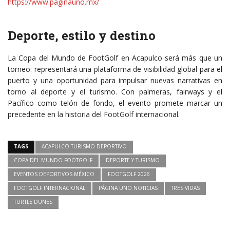
https://www.paginauno.mx/
Deporte, estilo y destino
La Copa del Mundo de FootGolf en Acapulco será más que un
torneo: representará una plataforma de visibilidad global para el
puerto y una oportunidad para impulsar nuevas narrativas en
torno al deporte y el turismo. Con palmeras, fairways y el
Pacífico como telón de fondo, el evento promete marcar un
precedente en la historia del FootGolf internacional.
TAGS
ACAPULCO TURISMO DEPORTIVO
COPA DEL MUNDO FOOTGOLF
DEPORTE Y TURISMO
EVENTOS DEPORTIVOS MÉXICO
FOOTGOLF 2026
FOOTGOLF INTERNACIONAL
PÁGINA UNO NOTICIAS
TRES VIDAS
TURTLE DUNES