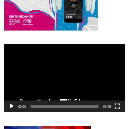
Reproductor
de
vídeo
00:00
00:48