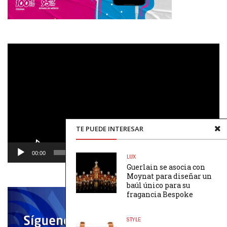
Reproductor
de
vídeo
TE PUEDE INTERESAR
00:00
00:48
LUX
Guerlain se asocia con
Moynat para diseñar un
baúl único para su
fragancia Bespoke
STYLE