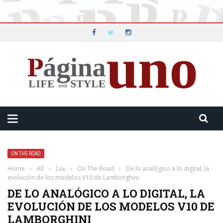
ON THE ROAD
Home
›
All
›
Lux
›
On The Road
›
De lo analógico a lo digital, la
evolución de los modelos V10 de Lamborghini
DE LO ANALÓGICO A LO DIGITAL, LA
EVOLUCIÓN DE LOS MODELOS V10 DE
LAMBORGHINI