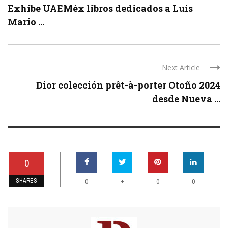
Exhibe UAEMéx libros dedicados a Luis
Mario ...
Next Article
Dior colección prêt-à-porter Otoño 2024
desde Nueva ...
0
SHARES
+
0
0
0