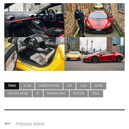
TAGS
ICON
LAMBORGHINI
LIFE
LUJO
NEWS
ON THE ROAD
P1
PÁGINA UNO
REVISTA
STYLE
Previous Article