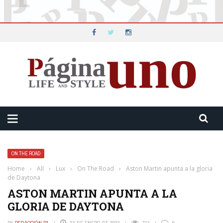
ON THE ROAD
Home
›
All
›
Lux
›
On The Road
›
Aston Martin apunta a la gloria
de Daytona
ASTON MARTIN APUNTA A LA
GLORIA DE DAYTONA