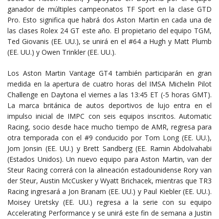
ganador de múltiples campeonatos TF Sport en la clase GTD
Pro. Esto significa que habrá dos Aston Martin en cada una de
las clases Rolex 24 GT este año. El propietario del equipo TGM,
Ted Giovanis (EE. UU.), se unirá en el #64 a Hugh y Matt Plumb
(EE. UU.) y Owen Trinkler (EE. UU.).
Los Aston Martin Vantage GT4 también participarán en gran
medida en la apertura de cuatro horas del IMSA Michelin Pilot
Challenge en Daytona el viernes a las 13:45 ET (-5 horas GMT).
La marca británica de autos deportivos de lujo entra en el
impulso inicial de IMPC con seis equipos inscritos. Automatic
Racing, socio desde hace mucho tiempo de AMR, regresa para
otra temporada con el #9 conducido por Tom Long (EE. UU.),
Jom Jonsin (EE. UU.) y Brett Sandberg (EE. Ramin Abdolvahabi
(Estados Unidos). Un nuevo equipo para Aston Martin, van der
Steur Racing correrá con la alineación estadounidense Rory van
der Steur, Austin McCusker y Wyatt Brichacek, mientras que TR3
Racing ingresará a Jon Branam (EE. UU.) y Paul Kiebler (EE. UU.).
Moisey Uretsky (EE. UU.) regresa a la serie con su equipo
Accelerating Performance y se unirá este fin de semana a Justin