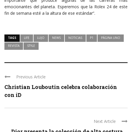
importante que produce algunas de las carreras más
emocionantes del planeta. Esperemos que la Rolex 24 de este
fin de semana esté a la altura de ese estándar”.
TAGS
LIFE
LUJO
NEWS
NOTICIAS
P1
PÁGINA UNO
REVISTA
STYLE
Previous Article
Christian Louboutin celebra colaboración
con iD
Next Article
Dior presenta la colección de alta costura ...