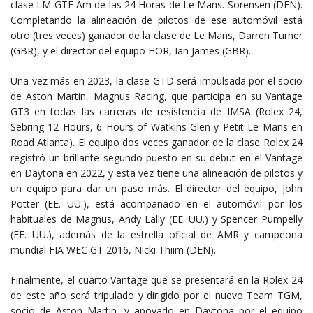
clase LM GTE Am de las 24 Horas de Le Mans. Sorensen (DEN).
Completando la alineación de pilotos de ese automóvil está
otro (tres veces) ganador de la clase de Le Mans, Darren Turner
(GBR), y el director del equipo HOR, Ian James (GBR).
Una vez más en 2023, la clase GTD será impulsada por el socio
de Aston Martin, Magnus Racing, que participa en su Vantage
GT3 en todas las carreras de resistencia de IMSA (Rolex 24,
Sebring 12 Hours, 6 Hours of Watkins Glen y Petit Le Mans en
Road Atlanta). El equipo dos veces ganador de la clase Rolex 24
registró un brillante segundo puesto en su debut en el Vantage
en Daytona en 2022, y esta vez tiene una alineación de pilotos y
un equipo para dar un paso más. El director del equipo, John
Potter (EE. UU.), está acompañado en el automóvil por los
habituales de Magnus, Andy Lally (EE. UU.) y Spencer Pumpelly
(EE. UU.), además de la estrella oficial de AMR y campeona
mundial FIA WEC GT 2016, Nicki Thiim (DEN).
Finalmente, el cuarto Vantage que se presentará en la Rolex 24
de este año será tripulado y dirigido por el nuevo Team TGM,
socio de Aston Martin, y apoyado en Daytona por el equipo