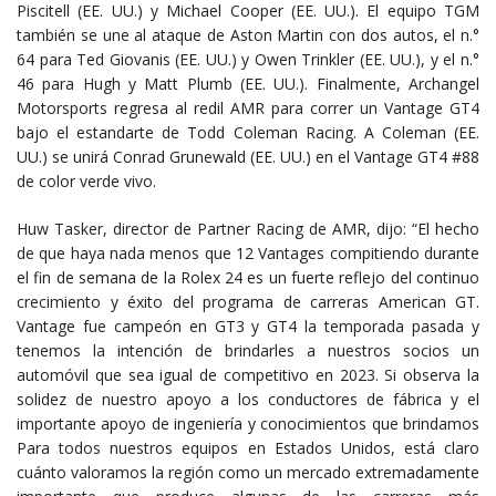
Piscitell (EE. UU.) y Michael Cooper (EE. UU.). El equipo TGM
también se une al ataque de Aston Martin con dos autos, el n.°
64 para Ted Giovanis (EE. UU.) y Owen Trinkler (EE. UU.), y el n.°
46 para Hugh y Matt Plumb (EE. UU.). Finalmente, Archangel
Motorsports regresa al redil AMR para correr un Vantage GT4
bajo el estandarte de Todd Coleman Racing. A Coleman (EE.
UU.) se unirá Conrad Grunewald (EE. UU.) en el Vantage GT4 #88
de color verde vivo.
Huw Tasker, director de Partner Racing de AMR, dijo: “El hecho
de que haya nada menos que 12 Vantages compitiendo durante
el fin de semana de la Rolex 24 es un fuerte reflejo del continuo
crecimiento y éxito del programa de carreras American GT.
Vantage fue campeón en GT3 y GT4 la temporada pasada y
tenemos la intención de brindarles a nuestros socios un
automóvil que sea igual de competitivo en 2023. Si observa la
solidez de nuestro apoyo a los conductores de fábrica y el
importante apoyo de ingeniería y conocimientos que brindamos
Para todos nuestros equipos en Estados Unidos, está claro
cuánto valoramos la región como un mercado extremadamente