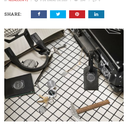
BY
REDACCIÓN P1
9 DE ENERO DE 2020
1547
0
SHARE: