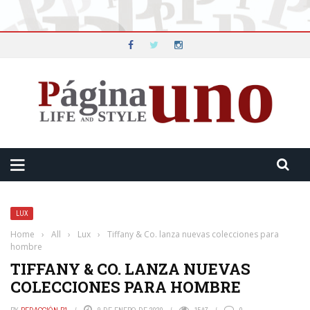
LUX
Home
›
All
›
Lux
›
Tiffany & Co. lanza nuevas colecciones para
hombre
TIFFANY & CO. LANZA NUEVAS
COLECCIONES PARA HOMBRE