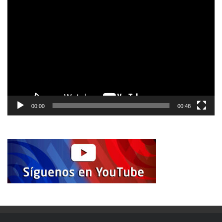
Reproductor
de
vídeo
00:00
00:48