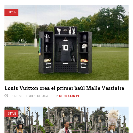
STYLE
Louis Vuitton crea el primer baúl Malle Vestiaire
15 DE SEPTIEMBRE DE 2023
BY
REDACCIÓN P1
STYLE