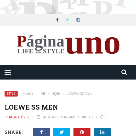
Home
›
All
›
Style
›
LOEWE SS MEN
STYLE
LOEWE SS MEN
BY
REDACCIÓN P1
26 DE AGOSTO DE 2022
976
0
SHARE: