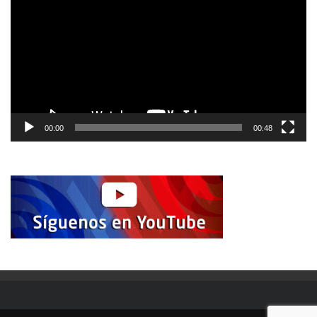
vídeo
00:00
00:48