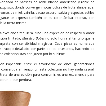
olongada en barricas de roble blanco americano y roble de
l exquisito, donde convergen notas dulces de fruta almibarada,
as de miel, vainilla, cacao oscuro, salvia y especias sutiles
egante se expresa también en su color ámbar intenso, con
e la tierra misma.
a excelencia tequilera, sino una expresión de respeto y amor
cción limitada,
Maestro Dobel
no solo honra al terruño que le
terpreta con sensibilidad magistral. Cada pieza es numerada
e trabajo detallado por parte de los artesanos, haciendo de
de coleccionistas con gusto por lo sublime.
ón impecable entre el savoir-faire de once generaciones
, convertida en lienzo. En esta colección no hay nada casual:
trata de una edición para consumir: es una experiencia para
artir lo que perdura.