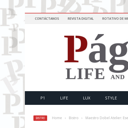
CONTÁCTANOS
REVISTA DIGITAL
ROTATIVO DE M
P1
LIFE
LUX
STYLE
Home
›
Bistro
›
Maestro Dobel Atelier: Es
BISTRO