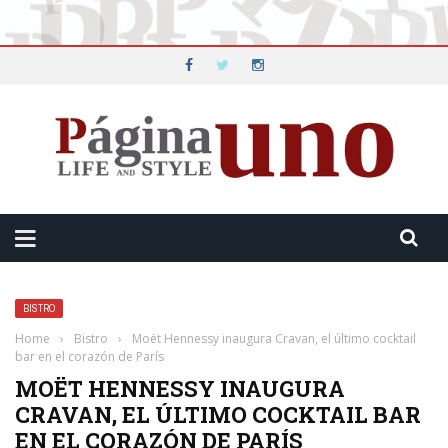
BISTRO
Home
›
Bistro
›
Moët Hennessy inaugura Cravan, el último cocktail
bar en el corazón de París
MOËT HENNESSY INAUGURA
CRAVAN, EL ÚLTIMO COCKTAIL BAR
EN EL CORAZÓN DE PARÍS