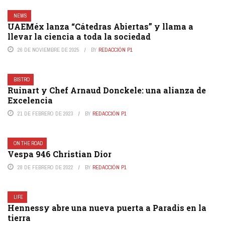
NEWS
UAEMéx lanza “Cátedras Abiertas” y llama a
llevar la ciencia a toda la sociedad
26 DE NOVIEMBRE DE 2025
BY
REDACCIÓN P1
BISTRO
Ruinart y Chef Arnaud Donckele: una alianza de
Excelencia
21 DE FEBRERO DE 2023
BY
REDACCIÓN P1
ON THE ROAD
Vespa 946 Christian Dior
28 DE FEBRERO DE 2022
BY
REDACCIÓN P1
LIFE
Hennessy abre una nueva puerta a Paradis en la
tierra