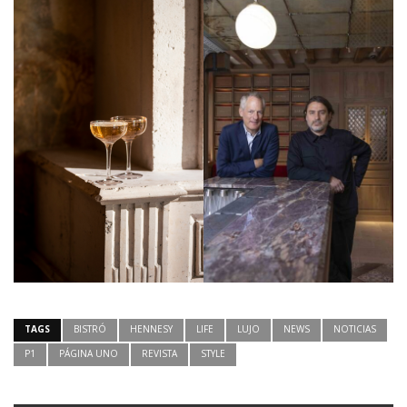
TAGS
BISTRÓ
HENNESY
LIFE
LUJO
NEWS
NOTICIAS
P1
PÁGINA UNO
REVISTA
STYLE