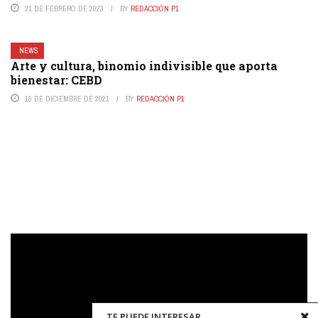
21 DE FEBRERO DE 2023
BY
REDACCIÓN P1
NEWS
Arte y cultura, binomio indivisible que aporta
bienestar: CEBD
18 DE DICIEMBRE DE 2021
BY
REDACCIÓN P1
Reproductor
de
vídeo
TE PUEDE INTERESAR