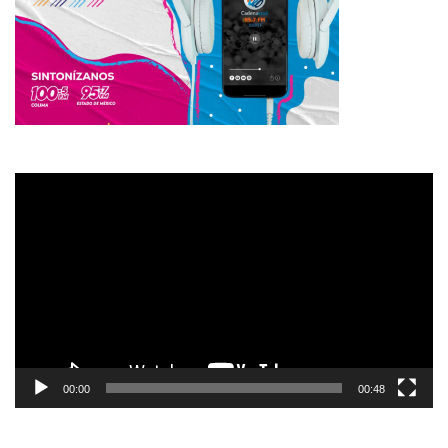
Reproductor
de
vídeo
00:00
00:48