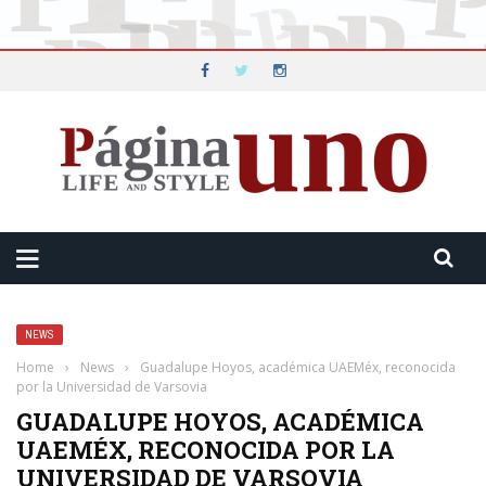
NEWS
Home
›
News
›
Guadalupe Hoyos, académica UAEMéx, reconocida
por la Universidad de Varsovia
GUADALUPE HOYOS, ACADÉMICA
UAEMÉX, RECONOCIDA POR LA
UNIVERSIDAD DE VARSOVIA