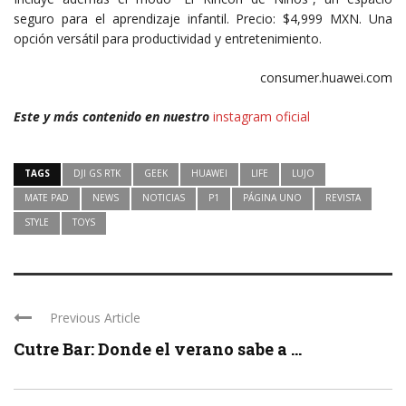
seguro para el aprendizaje infantil. Precio: $4,999 MXN. Una
opción versátil para productividad y entretenimiento.
consumer.huawei.com
Este y más contenido en nuestro
instagram oficial
TAGS
DJI GS RTK
GEEK
HUAWEI
LIFE
LUJO
MATE PAD
NEWS
NOTICIAS
P1
PÁGINA UNO
REVISTA
STYLE
TOYS
Previous Article
Cutre Bar: Donde el verano sabe a ...