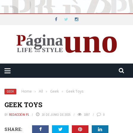
Home
›
All
›
Geek
›
Geek Toys
GEEK
GEEK TOYS
BY
REDACCIÓN P1
16 DE JUNIO DE 2025
1897
0
SHARE: