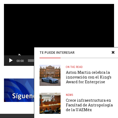
Reproductor
de
vídeo
TE PUEDE INTERESAR
00:00
00:48
ON THE ROAD
Aston Martin celebra la
innovación con el King’s
Award for Enterprise
NEWS
Crece infraestructura en
Facultad de Antropología
de la UAEMéx