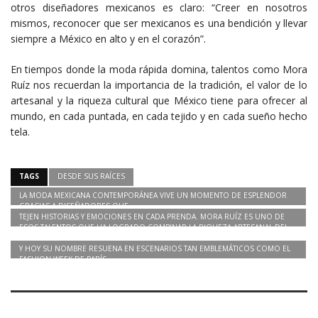
otros diseñadores mexicanos es claro: “Creer en nosotros
mismos, reconocer que ser mexicanos es una bendición y llevar
siempre a México en alto y en el corazón”.
En tiempos donde la moda rápida domina, talentos como Mora
Ruíz nos recuerdan la importancia de la tradición, el valor de lo
artesanal y la riqueza cultural que México tiene para ofrecer al
mundo, en cada puntada, en cada tejido y en cada sueño hecho
tela.
TAGS
DESDE SUS RAÍCES
LA MODA MEXICANA CONTEMPORÁNEA VIVE UN MOMENTO DE ESPLENDOR
GRACIAS A DISEÑADORES QUE
TEJEN HISTORIAS Y EMOCIONES EN CADA PRENDA. MORA RUÍZ ES UNO DE
ESOS TALENTOS QUE HA LOGRADO COMBINAR LA RIQUEZA ARTESANAL DEL
SURESTE MEXICANO CON LAS TENDENCIAS INTERNACIONALES
Y HOY SU NOMBRE RESUENA EN ESCENARIOS TAN EMBLEMÁTICOS COMO EL
FASHION WEEK DE PARÍS.