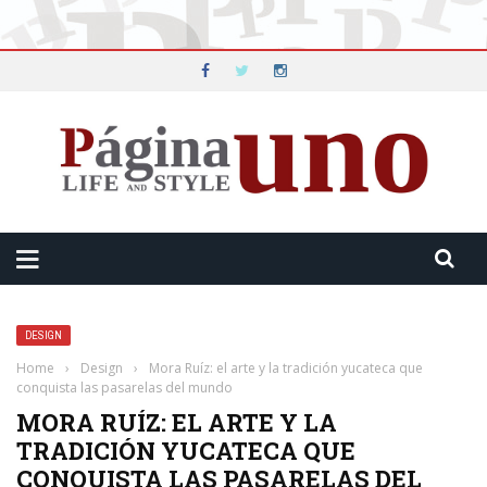
DESIGN
Home
›
Design
›
Mora Ruíz: el arte y la tradición yucateca que
conquista las pasarelas del mundo
MORA RUÍZ: EL ARTE Y LA
TRADICIÓN YUCATECA QUE
CONQUISTA LAS PASARELAS DEL