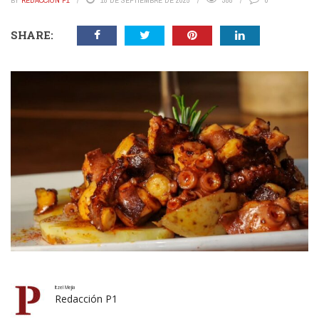
BY
REDACCIÓN P1
18 DE SEPTIEMBRE DE 2025
388
0
SHARE:
Itzel Mejía
Redacción P1