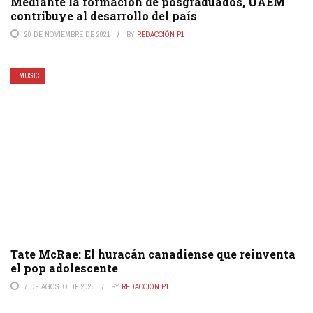
Mediante la formación de posgraduados, UAEM
contribuye al desarrollo del país
20 DE NOVIEMBRE DE 2021
BY
REDACCIÓN P1
MUSIC
Tate McRae: El huracán canadiense que reinventa
el pop adolescente
7 DE AGOSTO DE 2025
BY
REDACCIÓN P1