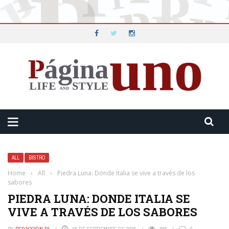
ALL
BISTRO
Home
›
All
›
Piedra Luna: Donde Italia se vive a través de los
sabores
PIEDRA LUNA: DONDE ITALIA SE
VIVE A TRAVÉS DE LOS SABORES