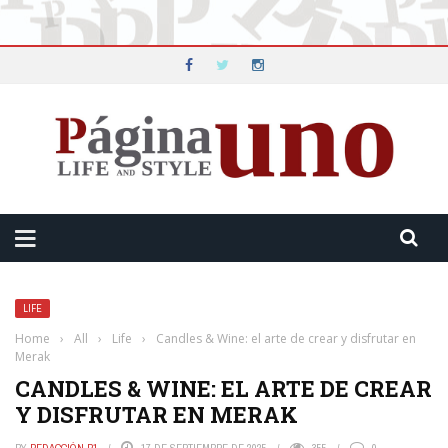
LIFE
Home
›
All
›
Life
›
Candles & Wine: el arte de crear y disfrutar en
Merak
CANDLES & WINE: EL ARTE DE CREAR
Y DISFRUTAR EN MERAK