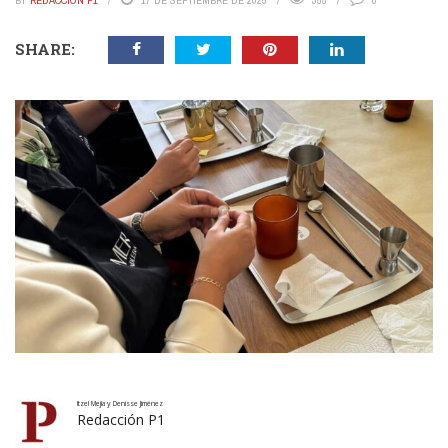
BY
REDACCIÓN P1
17 DE SEPTIEMBRE DE 2025
355
0
SHARE:
Itzel Mejía y Denisse Jiménez
Redacción P1