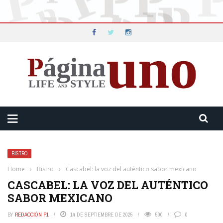
BISTRO
Home
›
Bistro
›
Cascabel: la voz del auténtico sabor mexicano
CASCABEL: LA VOZ DEL AUTÉNTICO
SABOR MEXICANO
BY
REDACCIÓN P1
14 DE SEPTIEMBRE DE 2025
500
0