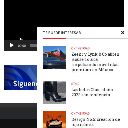
TE PUEDE INTERESAR
00:00
00:48
ON THE ROAD
Zeekr y Lynk & Co abren
House Toluca,
impulsando movilidad
premium en México
STYLE
Las botas Choo otoño
2023 son tendencia
ON THE ROAD
Design No.5: creación de
lujo icónico