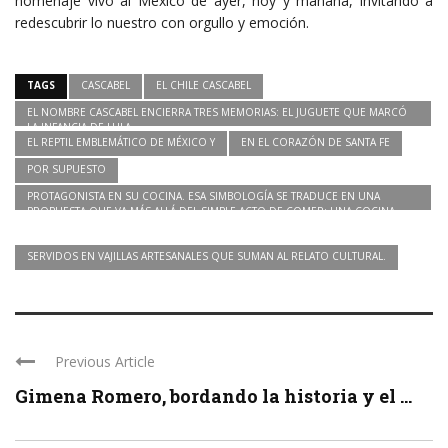
homenaje vivo al México de ayer, hoy y mañana, invitando a
redescubrir lo nuestro con orgullo y emoción.
TAGS
CASCABEL
EL CHILE CASCABEL
EL NOMBRE CASCABEL ENCIERRA TRES MEMORIAS: EL JUGUETE QUE MARCÓ
LA INFANCIA DE LULA
EL REPTIL EMBLEMÁTICO DE MÉXICO Y
EN EL CORAZÓN DE SANTA FE
POR SUPUESTO
PROTAGONISTA EN SU COCINA. ESA SIMBOLOGÍA SE TRADUCE EN UNA
PROPUESTA QUE VA MÁS ALLÁ DEL SIMPLE ACTO DE COMER: UNA COCINA
ABIERTA DONDE LOS COMENSALES PUEDEN PRESENCIAR LA CREACIÓN DE
CADA PLATILLO
SERVIDOS EN VAJILLAS ARTESANALES QUE SUMAN AL RELATO CULTURAL.
Previous Article
Gimena Romero, bordando la historia y el ...