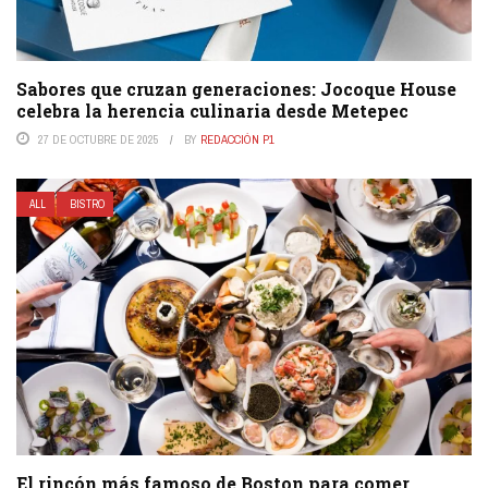
Sabores que cruzan generaciones: Jocoque House
celebra la herencia culinaria desde Metepec
27 DE OCTUBRE DE 2025
BY
REDACCIÓN P1
ALL
BISTRO
El rincón más famoso de Boston para comer