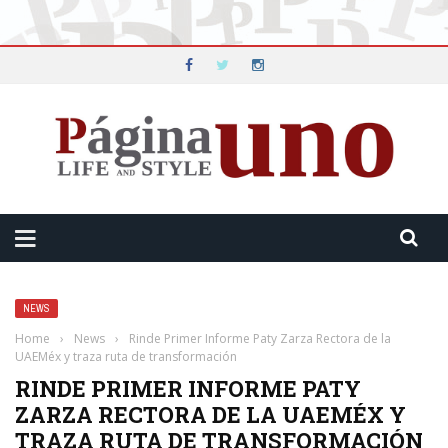
NEWS
Home
›
News
›
Rinde Primer Informe Paty Zarza Rectora de la
UAEMéx y traza ruta de transformación
RINDE PRIMER INFORME PATY
ZARZA RECTORA DE LA UAEMÉX Y
TRAZA RUTA DE TRANSFORMACIÓN