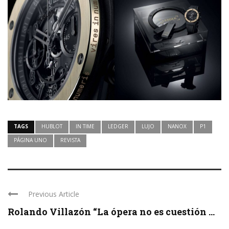
TAGS
HUBLOT
IN TIME
LEDGER
LUJO
NANOX
P1
PÁGINA UNO
REVISTA
Previous Article
Rolando Villazón “La ópera no es cuestión ...