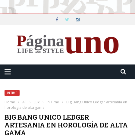
IN TIME
Home
›
All
›
Lux
›
In Time
›
Big Bang Unico Ledger artesania en
horología de alta gama
BIG BANG UNICO LEDGER
ARTESANIA EN HOROLOGÍA DE ALTA
GAMA