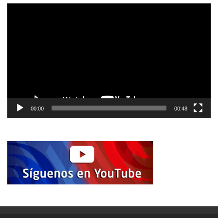
Reproductor
de
vídeo
00:00
00:48