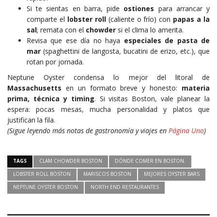
Si te sientas en barra, pide
ostiones
para arrancar y
comparte el
lobster roll
(caliente o frío) con
papas a la
sal
; remata con el
chowder
si el clima lo amerita.
Revisa que ese día no haya
especiales de pasta de
mar
(spaghettini de langosta, bucatini de erizo, etc.), que
rotan por jornada.
Neptune Oyster condensa lo mejor del litoral de
Massachusetts
en un formato breve y honesto:
materia
prima, técnica y timing
. Si visitas Boston, vale planear la
espera: pocas mesas, mucha personalidad y platos que
justifican la fila.
(Sigue leyendo más notas de gastronomía y viajes en
Página Uno
)
TAGS
CLAM CHOWDER BOSTON
DÓNDE COMER EN BOSTON.
LOBSTER ROLL BOSTON
MARISCOS BOSTON
MEJORES OYSTER BARS
NEPTUNE OYSTER BOSTON
NORTH END RESTAURANTES