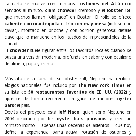
La carta se mueve con la marea:
ostiones del Atlántico
servidos al minuto,
clam chowder
cremoso y el
lobster roll
que muchos llaman “obligado” en Boston. El rollo se ofrece
caliente con mantequilla
o
frío con mayonesa
(incluso con
caviar), montado en brioche y con porción generosa; detalle
clave que lo mantiene en los listados de imprescindibles de la
ciudad.
El
chowder
suele figurar entre los favoritos locales cuando se
busca una versión moderna, profunda en sabor y con equilibrio
de almeja, papa y crema.
Más allá de la fama de su lobster roll, Neptune ha recibido
elogios nacionales: fue incluido por
The New York Times
en
su lista de
50 restaurantes favoritos de EE. UU. (2022)
y
aparece de forma recurrente en guías de mejores
oyster
bars
del país.
Detrás del proyecto está
Jeff Nace
, quien abrió Neptune en
2004 inspirado por los
oyster bars parisinos
y creó un
formato íntimo —apenas unas decenas de asientos— que hoy
define la experiencia: barra activa, rotación de ostiones y