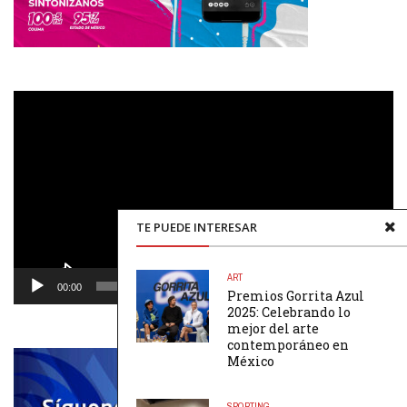
Reproductor
de
vídeo
TE PUEDE INTERESAR
ART
00:00
00:48
Premios Gorrita Azul
2025: Celebrando lo
mejor del arte
contemporáneo en
México
SPORTING