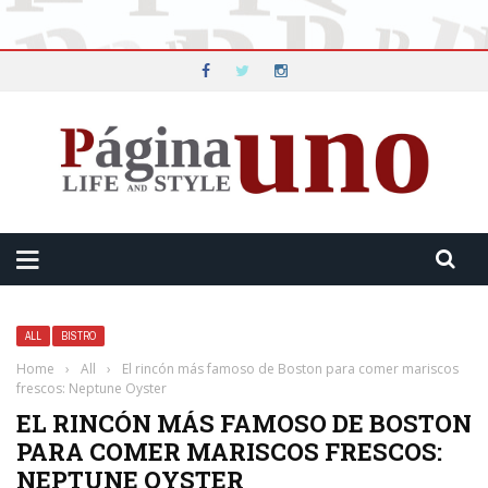
ALL
BISTRO
Home
›
All
›
El rincón más famoso de Boston para comer mariscos
frescos: Neptune Oyster
EL RINCÓN MÁS FAMOSO DE BOSTON
PARA COMER MARISCOS FRESCOS:
NEPTUNE OYSTER