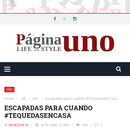
LIFE
Home
›
All
›
Life
›
Escapadas para cuando #TeQuedasEnCasa
ESCAPADAS PARA CUANDO
#TEQUEDASENCASA
BY
REDACCIÓN P1
16 DE JUNIO DE 2020
2329
0