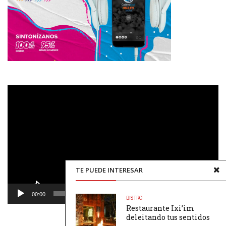
Reproductor
de
vídeo
TE PUEDE INTERESAR
00:00
00:48
BISTRO
Restaurante Ixi’im
deleitando tus sentidos