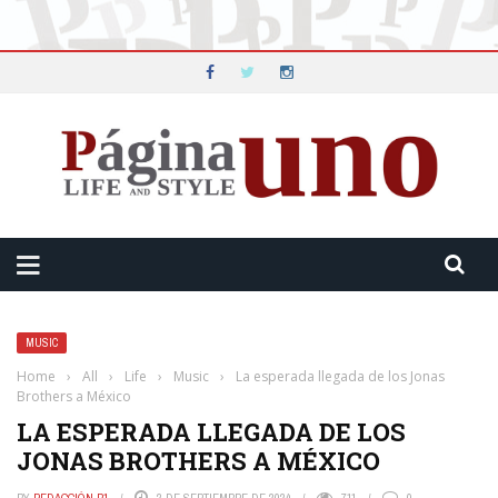
MUSIC
Home
›
All
›
Life
›
Music
›
La esperada llegada de los Jonas
Brothers a México
LA ESPERADA LLEGADA DE LOS
JONAS BROTHERS A MÉXICO