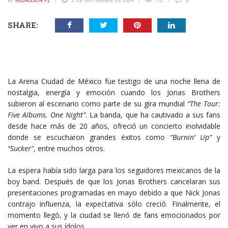
BY
REDACCIÓN P1
2 DE SEPTIEMBRE DE 2024
711
0
SHARE:
La Arena Ciudad de México fue testigo de una noche llena de
nostalgia, energía y emoción cuando los Jonas Brothers
subieron al escenario como parte de su gira mundial
“The Tour:
Five Albums. One Night”
. La banda, que ha cautivado a sus fans
desde hace más de 20 años, ofreció un concierto inolvidable
donde se escucharon grandes éxitos como
“Burnin’ Up”
y
“Sucker”
, entre muchos otros.
La espera había sido larga para los seguidores mexicanos de la
boy band. Después de que los Jonas Brothers cancelaran sus
presentaciones programadas en mayo debido a que Nick Jonas
contrajo influenza, la expectativa sólo creció. Finalmente, el
momento llegó, y la ciudad se llenó de fans emocionados por
ver en vivo a sus ídolos.