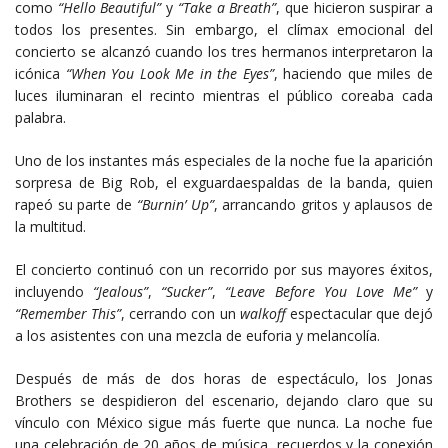
como
“Hello Beautiful”
y
“Take a Breath”
, que hicieron suspirar a
todos los presentes. Sin embargo, el clímax emocional del
concierto se alcanzó cuando los tres hermanos interpretaron la
icónica
“When You Look Me in the Eyes”
, haciendo que miles de
luces iluminaran el recinto mientras el público coreaba cada
palabra.
Uno de los instantes más especiales de la noche fue la aparición
sorpresa de Big Rob, el exguardaespaldas de la banda, quien
rapeó su parte de
“Burnin’ Up”
, arrancando gritos y aplausos de
la multitud.
El concierto continuó con un recorrido por sus mayores éxitos,
incluyendo
“Jealous”
,
“Sucker”
,
“Leave Before You Love Me”
y
“Remember This”
, cerrando con un
walkoff
espectacular que dejó
a los asistentes con una mezcla de euforia y melancolía.
Después de más de dos horas de espectáculo, los Jonas
Brothers se despidieron del escenario, dejando claro que su
vínculo con México sigue más fuerte que nunca. La noche fue
una celebración de 20 años de música, recuerdos y la conexión