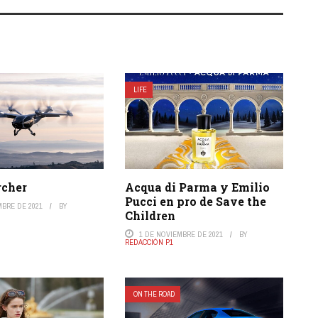
LIFE
cher
Acqua di Parma y Emilio
Pucci en pro de Save the
MBRE DE 2021
BY
Children
1 DE NOVIEMBRE DE 2021
BY
REDACCIÓN P1
ON THE ROAD