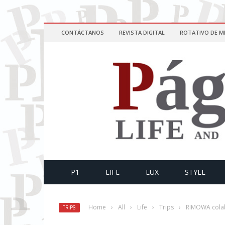
CONTÁCTANOS
REVISTA DIGITAL
ROTATIVO DE M
P1
LIFE
LUX
STYLE
Home
›
All
›
Life
›
Trips
›
RIMOWA colab
TRIPS