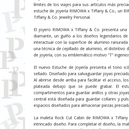
límites de los viajes para sus artículos más prec
estuche de joyería RIMOWA x Tiffany & Co., un R
Tiffany & Co. Jewelry Personal.
El joyero RIMOWA x Tiffany & Co. presenta una ob
diamante, un guiño a los diseños legendarios de T
interactuar con la superficie de aluminio ranurad
una técnica de cepillado de aluminio, el distintivo
de joyería, con su emblemático motivo “T” ingenios
El nuevo Estuche de Joyería presenta el tono ic
sellado. Diseñado para salvaguardar joyas preciadas
Al abrirse desde arriba para facilitar el acceso, 
plateada debajo que se puede grabar. El est
compartimentos para guardar anillos y otras joyas
central está diseñada para guardar collares y pul
espacios diseñados para almacenar piezas preciad
La maleta Rock Cut Cabin de RIMOWA x Tiffany 
intrincado diseño. Para completar el diseño, la ma