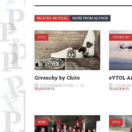
RELATED ARTICLES
MORE FROM AUTHOR
STYLE
TECHNOLOGY
Givenchy by Chito
eVTOL Ar
6 DE DICIEMBRE DE 2021
BY
4 DE NOVIE
REDACCIÓN P1
REDACCIÓN P1
NEWS
STYLE