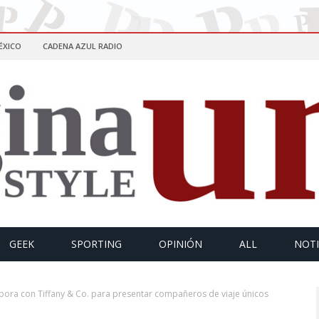
ÉXICO
CADENA AZUL RADIO
GEEK
SPORTING
OPINIÓN
ALL
NOTI
ora con Tiffany & Co. para presentar compañeros de viaje únicos