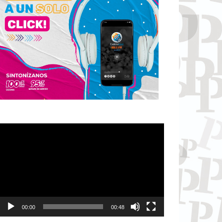
Reproductor
de
vídeo
00:00
00:48