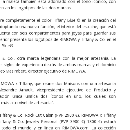
de la maleta también está adornado con el tono icónico, con
entan los logotipos de las dos marcas.
re completamente el color Tiffany Blue ® en la creación del
optando una nueva función, el interior del estuche, que está
cuenta con seis compartimentos para joyas para guardar sus
terior presenta los logotipos de RIMOWA y Tiffany & Co. en el
y Blue®.
y & Co., otra marca legendaria con la mejor artesanía. La
los siglos de experiencia detrás de ambas marcas y el dominio
net-Masimbert, director ejecutivo de RIMOWA.
RIMOWA x Tiffany, que reúne dos Maisons con una artesanía
lexandre Arnault, vicepresidente ejecutivo de Producto y
ación única unifica dos íconos en uno, los cuales son
más alto nivel de artesanía”.
Tiffany & Co. Rock Cut Cabin (PVP 2900 €), RIMOWA x Tiffany
ffany & Co. Jewelry Personal (PVP 3900 €) 1800 €) estará
n todo el mundo y en línea en RIMOWA.com. La colección