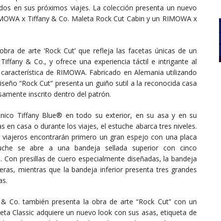
iados en sus próximos viajes. La colección presenta un nuevo
IMOWA x Tiffany & Co. Maleta Rock Cut Cabin y un RIMOWA x
ra de arte ‘Rock Cut’ que refleja las facetas únicas de un
iffany & Co., y ofrece una experiencia táctil e intrigante al
a característica de RIMOWA. Fabricado en Alemania utilizando
 diseño “Rock Cut” presenta un guiño sutil a la reconocida casa
amente inscrito dentro del patrón.
ónico Tiffany Blue® en todo su exterior, en su asa y en su
 en casa o durante los viajes, el estuche abarca tres niveles.
los viajeros encontrarán primero un gran espejo con una placa
uche se abre a una bandeja sellada superior con cinco
. Con presillas de cuero especialmente diseñadas, la bandeja
seras, mientras que la bandeja inferior presenta tres grandes
as.
& Co. también presenta la obra de arte “Rock Cut” con un
leta Classic adquiere un nuevo look con sus asas, etiqueta de