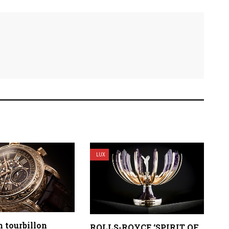
LUX
 tourbillon
ROLLS-ROYCE ‘SPIRIT OF