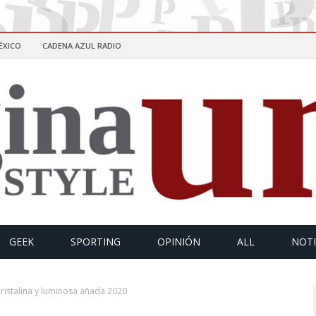
ÉXICO
CADENA AZUL RADIO
GEEK
SPORTING
OPINIÓN
ALL
NOTI
ristalina y luminosa añada 2020