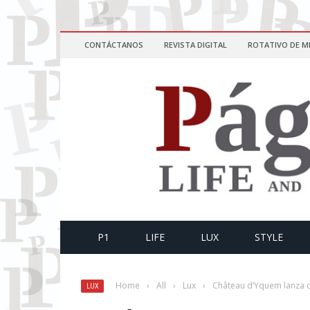
CONTÁCTANOS
REVISTA DIGITAL
ROTATIVO DE M
P1
LIFE
LUX
STYLE
Home
›
All
›
Lux
›
Château d’Yquem lanza c
LUX