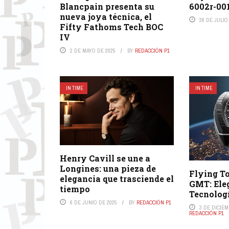
Blancpain presenta su
6002r-00
nueva joya técnica, el
26 DE JULIO
Fifty Fathoms Tech BOC
IV
2 DE MAYO DE 2025
BY
REDACCIÓN P1
IN TIME
IN TIME
Henry Cavill se une a
Longines: una pieza de
Flying To
elegancia que trasciende el
GMT: Ele
tiempo
Tecnolog
6 DE JUNIO DE 2025
BY
REDACCIÓN P1
3 DE DICIEM
REDACCIÓN P1