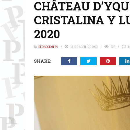
CHÂTEAU D’YQ
CRISTALINA Y 
2020
BY
REDACCIÓN P1
15 DE ABRIL DE 2023
924
0
SHARE: