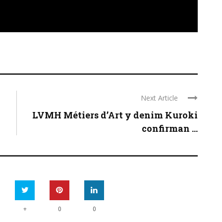
Next Article
LVMH Métiers d’Art y denim Kuroki
confirman ...
+
0
0