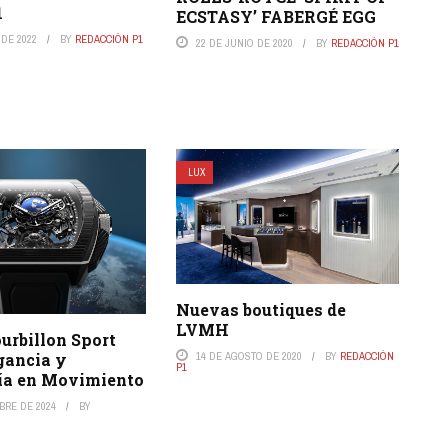
1
ECSTASY’ FABERGÉ EGG
 DE 2022
BY
REDACCIÓN P1
22 DE JUNIO DE 2020
BY
REDACCIÓN P1
LUX
Nuevas boutiques de
LVMH
urbillon Sport
14 DE AGOSTO DE 2020
BY
REDACCIÓN
gancia y
P1
ía en Movimiento
BRE DE 2024
BY