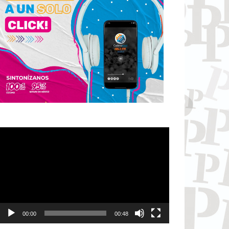
Reproductor
de
vídeo
00:00
00:48