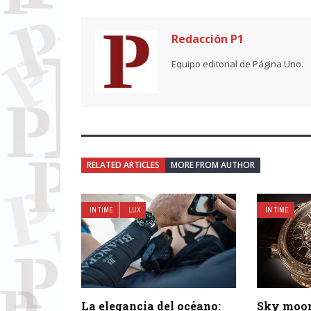
Redacción P1
Equipo editorial de Página Uno.
RELATED ARTICLES
MORE FROM AUTHOR
IN TIME
LUX
IN TIME
La elegancia del océano:
Sky moon