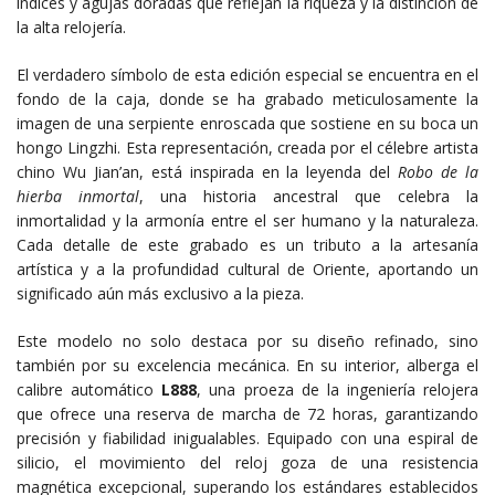
índices y agujas doradas que reflejan la riqueza y la distinción de
la alta relojería.
El verdadero símbolo de esta edición especial se encuentra en el
fondo de la caja, donde se ha grabado meticulosamente la
imagen de una serpiente enroscada que sostiene en su boca un
hongo Lingzhi. Esta representación, creada por el célebre artista
chino Wu Jian’an, está inspirada en la leyenda del
Robo de la
hierba inmortal
, una historia ancestral que celebra la
inmortalidad y la armonía entre el ser humano y la naturaleza.
Cada detalle de este grabado es un tributo a la artesanía
artística y a la profundidad cultural de Oriente, aportando un
significado aún más exclusivo a la pieza.
Este modelo no solo destaca por su diseño refinado, sino
también por su excelencia mecánica. En su interior, alberga el
calibre automático
L888
, una proeza de la ingeniería relojera
que ofrece una reserva de marcha de 72 horas, garantizando
precisión y fiabilidad inigualables. Equipado con una espiral de
silicio, el movimiento del reloj goza de una resistencia
magnética excepcional, superando los estándares establecidos