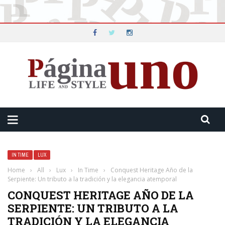
IN TIME
LUX
Home
›
All
›
Lux
›
In Time
›
Conquest Heritage Año de la
Serpiente: Un tributo a la tradición y la elegancia atemporal
CONQUEST HERITAGE AÑO DE LA
SERPIENTE: UN TRIBUTO A LA
TRADICIÓN Y LA ELEGANCIA