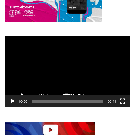
Reproductor
de
vídeo
00:00
00:48