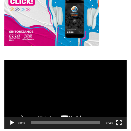
Reproductor
de
vídeo
00:00
00:48