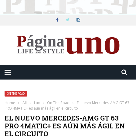
ON THE ROAD
Home
›
All
›
Lux
›
On The Road
›
El nuevo Mercedes-AMG GT 63
PRO 4MATIC+ es aún más ágil en el circuito
EL NUEVO MERCEDES-AMG GT 63
PRO 4MATIC+ ES AÚN MÁS ÁGIL EN
EL CIRCUITO