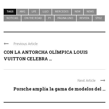
TAGS
AMG
LIFE
LUJO
MERCEDES
NEW
NEWS
NOTICIAS
ON THE ROAD
P1
PÁGINA UNO
REVISTA
STYLE
Previous Article
CON LA ANTORCHA OLÍMPICA LOUIS
VUITTON CELEBRA ...
Next Article
Porsche amplía la gama de modelos del ...