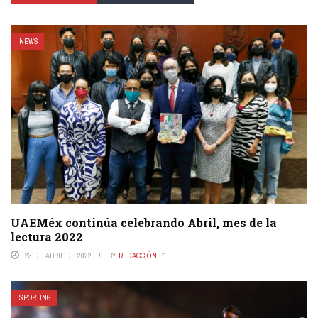
NEWS
UAEMéx continúa celebrando Abril, mes de la
lectura 2022
23 DE ABRIL DE 2022
BY
REDACCIÓN P1
SPORTING