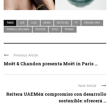
TAGS
LIFE
LUJO
NEWS
NOTICIAS
P1
PÁGINA UNO
PHARELL WILLIAMS
REVISTA
STYLE
TIFFANY
Previous Article
Moët & Chandon presenta Moët in Paris ...
Next Article
Reitera UAEMéx compromiso con desarrollo
sostenible: ofrecerá ...