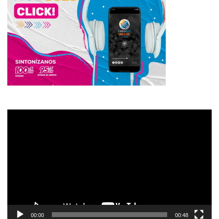
Reproductor
de
vídeo
00:00
00:48