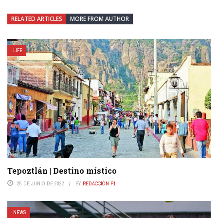
RELATED ARTICLES
MORE FROM AUTHOR
LIFE
Tepoztlán | Destino místico
25 DE JUNIO DE 2022
BY
REDACCIÓN P1
NEWS