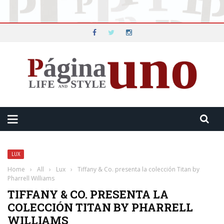
LUX
Home
›
All
›
Lux
›
Tiffany & Co. presenta la colección Titan by
Pharrell Williams
TIFFANY & CO. PRESENTA LA
COLECCIÓN TITAN BY PHARRELL
WILLIAMS