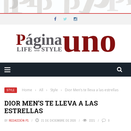
Home
›
All
›
Style
›
Dior Men’s te lleva a las estrellas
STYLE
DIOR MEN’S TE LLEVA A LAS
ESTRELLAS
BY
REDACCIÓN P1
21 DE DICIEMBRE DE 2020
2221
0