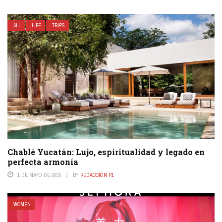
ALL
LIFE
TRIPS
Chablé Yucatán: Lujo, espiritualidad y legado en
perfecta armonía
1 DE MAYO DE 2025
BY
REDACCIÓN P1
WOMEN