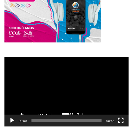
Reproductor
de
vídeo
00:00
00:48