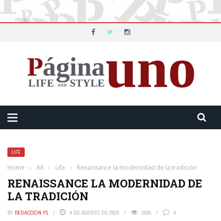
LIFE
Home
›
All
›
Life
›
Renaissance la modernidad de la tradición
RENAISSANCE LA MODERNIDAD DE
LA TRADICIÓN
BY
REDACCIÓN P1
4 DE AGOSTO DE 2020
2565
0