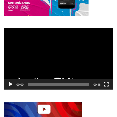
Reproductor
de
vídeo
00:00
00:48