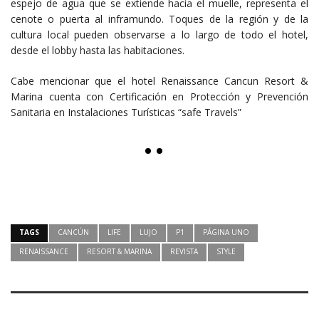
espejo de agua que se extiende hacia el muelle, representa el
cenote o puerta al inframundo. Toques de la región y de la
cultura local pueden observarse a lo largo de todo el hotel,
desde el lobby hasta las habitaciones.
Cabe mencionar que el hotel Renaissance Cancun Resort &
Marina cuenta con Certificación en Protección y Prevención
Sanitaria en Instalaciones Turísticas “safe Travels”
TAGS
CANCÚN
LIFE
LUJO
P1
PÁGINA UNO
RENAISSANCE
RESORT & MARINA
REVISTA
STYLE