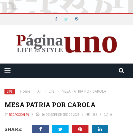
Home
›
All
›
Life
›
MESA PATRIA POR CAROLA
LIFE
MESA PATRIA POR CAROLA
BY
REDACCIÓN P1
10 DE SEPTIEMBRE DE 2025
362
0
SHARE: