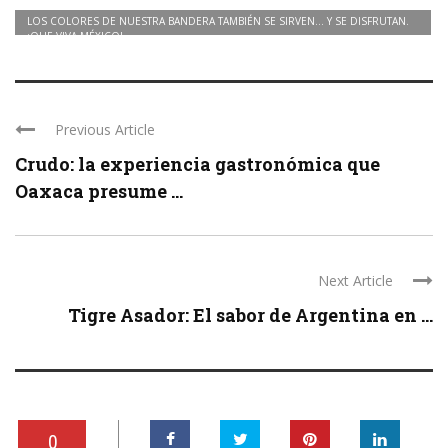
PORQUE EN MI MESA
LOS COLORES DE NUESTRA BANDERA TAMBIÉN SE SIRVEN… Y SE DISFRUTAN.
¡QUE VIVA MÉXICO!
Previous Article
Crudo: la experiencia gastronómica que
Oaxaca presume ...
Next Article
Tigre Asador: El sabor de Argentina en ...
0