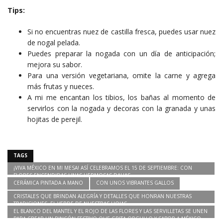
Tips:
Si no encuentras nuez de castilla fresca, puedes usar nuez
de nogal pelada.
Puedes preparar la nogada con un día de anticipación;
mejora su sabor.
Para una versión vegetariana, omite la carne y agrega
más frutas y nueces.
A mi me encantan los tibios, los bañas al momento de
servirlos con la nogada y decoras con la granada y unas
hojitas de perejil.
TAGS
¡VIVA MÉXICO EN MI MESA! ASÍ CELEBRAMOS EL 15 DE SEPTIEMBRE: CON
FLORES ENCENDIDAS UNAS HERMOSAS DALIAS
CERÁMICA PINTADA A MANO
CON UNOS VIBRANTES GALLOS
CRISTALES QUE BRINDAN ALEGRÍA Y DETALLES QUE HONRAN NUESTRAS
TRADICIONES. EL VERDE DE NUESTRAS HOJAS
EL BLANCO DEL MANTEL Y EL ROJO DE LAS FLORES Y LAS SERVILLETAS SE UNEN
PARA CREAR UN RINCÓN FESTIVO QUE GRITA ORGULLO Y SABOR A MÉXICO.