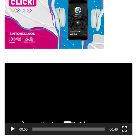
Reproductor
de
vídeo
00:00
00:48