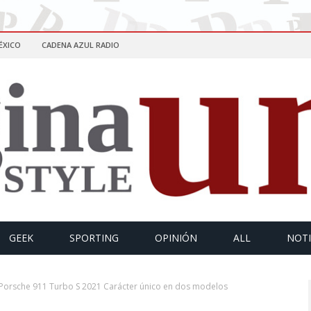
ÉXICO
CADENA AZUL RADIO
GEEK
SPORTING
OPINIÓN
ALL
NOTI
Porsche 911 Turbo S 2021 Carácter único en dos modelos