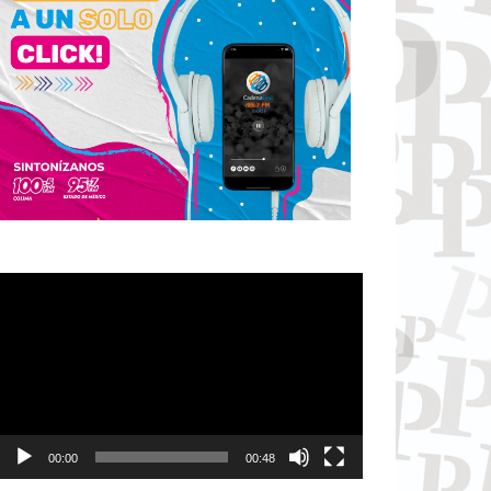
Reproductor
de
vídeo
00:00
00:48