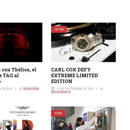
IN TIME
 con Thélios, el
CARL COX DEFY
e TAG al
EXTREME LIMITED
o
EDITION
O DE 2024
BY
REDACCIÓN
21 DE SEPTIEMBRE DE 2023
BY
REDACCIÓN P1
NEWS