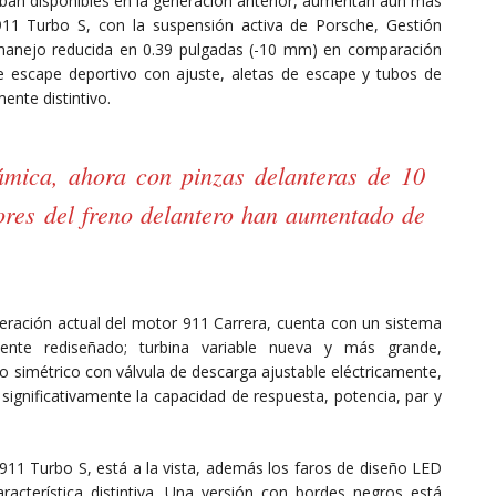
aban disponibles en la generación anterior, aumentan aún más
911 Turbo S, con la suspensión activa de Porsche, Gestión
manejo reducida en 0.39 pulgadas (-10 mm) en comparación
 escape deportivo con ajuste, aletas de escape y tubos de
ente distintivo.
ámica, ahora con pinzas delanteras de 10
tores del freno delantero han aumentado de
eración actual del motor 911 Carrera, cuenta con un sistema
nte rediseñado; turbina variable nueva y más grande,
 simétrico con válvula de descarga ajustable eléctricamente,
 significativamente la capacidad de respuesta, potencia, par y
11 Turbo S, está a la vista, además los faros de diseño LED
acterística distintiva. Una versión con bordes negros está