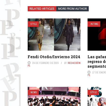
RELATED ARTICLES
MORE FROM AUTHOR
STYLE
IN TIME
Fendi Otoño/Invierno 2024
Las gafas
regreso d
24 DE FEBRERO DE 2024
BY
REDACCIÓN
segment
P1
17 DE ENER
P1
NEWS
STYLE