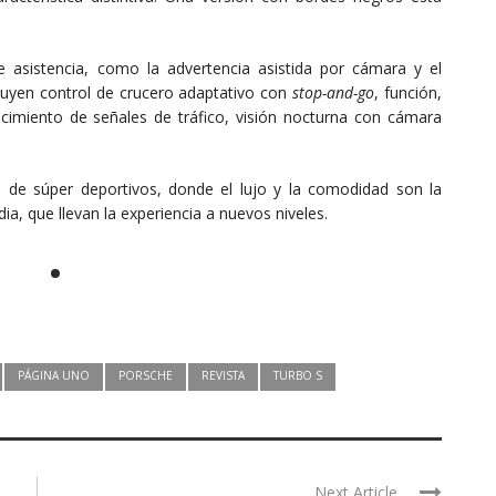
asistencia, como la advertencia asistida por cámara y el
cluyen control de crucero adaptativo con
stop-and-go
, función,
cimiento de señales de tráfico, visión nocturna con cámara
 de súper deportivos, donde el lujo y la comodidad son la
a, que llevan la experiencia a nuevos niveles.
PÁGINA UNO
PORSCHE
REVISTA
TURBO S
Next Article