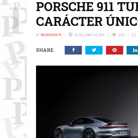
PORSCHE 911 TU
CARÁCTER ÚNIC
BY
REDACCIÓN P1
18 DE JUNIO DE 2020
1763
SHARE: