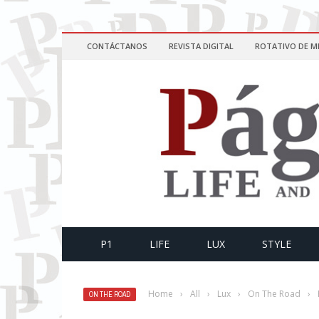
CONTÁCTANOS
REVISTA DIGITAL
ROTATIVO DE M
P1
LIFE
LUX
STYLE
Home
›
All
›
Lux
›
On The Road
›
ON THE ROAD