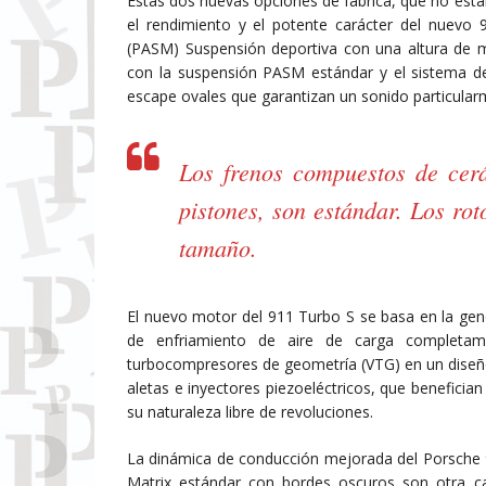
Estas dos nuevas opciones de fábrica, que no est
el rendimiento y el potente carácter del nuevo 
(PASM) Suspensión deportiva con una altura de 
con la suspensión PASM estándar y el sistema de
escape ovales que garantizan un sonido particularm
Los frenos compuestos de cer
pistones, son estándar. Los ro
tamaño.
El nuevo motor del 911 Turbo S se basa en la gen
de enfriamiento de aire de carga completame
turbocompresores de geometría (VTG) en un diseño
aletas e inyectores piezoeléctricos, que benefician
su naturaleza libre de revoluciones.
La dinámica de conducción mejorada del Porsche 9
Matrix estándar con bordes oscuros son otra car