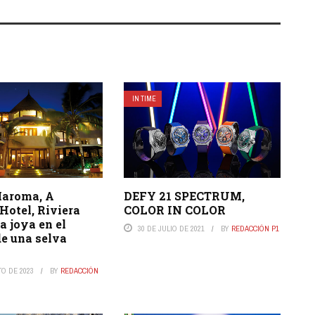
IN TIME
aroma, A
DEFY 21 SPECTRUM,
Hotel, Riviera
COLOR IN COLOR
 joya en el
30 DE JULIO DE 2021
BY
REDACCIÓN P1
de una selva
TO DE 2023
BY
REDACCIÓN