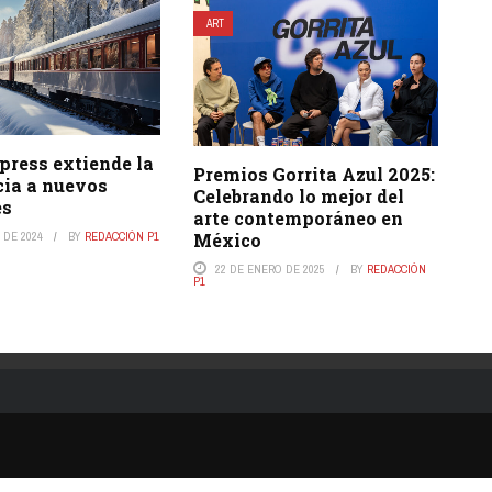
ART
press extiende la
Premios Gorrita Azul 2025:
cia a nuevos
Celebrando lo mejor del
es
arte contemporáneo en
 DE 2024
BY
REDACCIÓN P1
México
22 DE ENERO DE 2025
BY
REDACCIÓN
P1