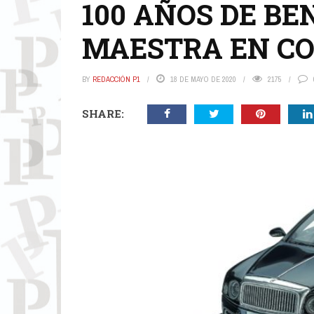
100 AÑOS DE B
MAESTRA EN C
BY
REDACCIÓN P1
18 DE MAYO DE 2020
2175
SHARE: