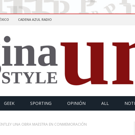
ÉXICO
CADENA AZUL RADIO
GEEK
SPORTING
OPINIÓN
ALL
NOTI
BENTLEY UNA OBRA MAESTRA EN CONMEMORACIÓN