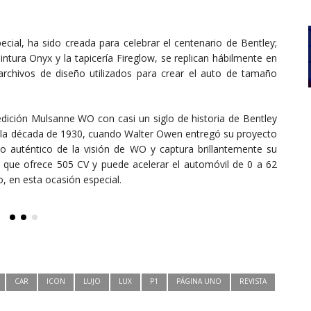
ecial, ha sido creada para celebrar el centenario de Bentley;
pintura Onyx y la tapicería Fireglow, se replican hábilmente en
archivos de diseño utilizados para crear el auto de tamaño
 edición Mulsanne WO con casi un siglo de historia de Bentley
de la década de 1930, cuando Walter Owen entregó su proyecto
sello auténtico de la visión de WO y captura brillantemente su
os que ofrece 505 CV y puede acelerar el automóvil de 0 a 62
 en esta ocasión especial.
CAR
ICON
LUJO
LUX
P1
PÁGINA UNO
REVISTA