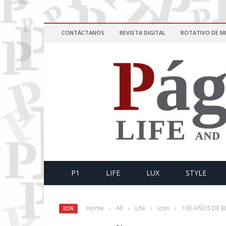
CONTÁCTANOS
REVISTA DIGITAL
ROTATIVO DE M
P1
LIFE
LUX
STYLE
Home
›
All
›
Life
›
Icon
›
100 AÑOS DE 
ICON