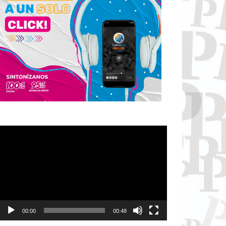
Reproductor
de
vídeo
00:00
00:48