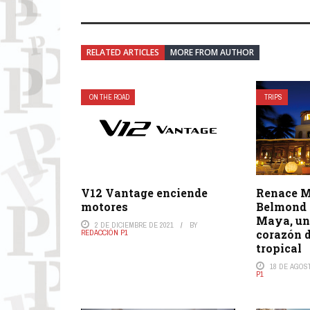
RELATED ARTICLES
MORE FROM AUTHOR
ON THE ROAD
TRIPS
V12 Vantage enciende
Renace M
motores
Belmond 
Maya, una
2 DE DICIEMBRE DE 2021
BY
corazón 
REDACCIÓN P1
tropical
18 DE AGOS
P1