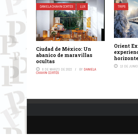
DANIELA CHAHIN CORTÉS
LUX
TRIPS
Orient Ex
Ciudad de México: Un
experien
abanico de maravillas
horizont
ocultas
13 DE JUNIO
8 DE MARZO DE 2022
BY
DANIELA
CHAHIN CORTÉS