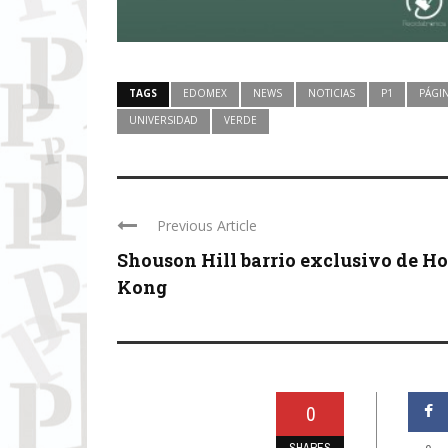
TAGS
EDOMEX
NEWS
NOTICIAS
P1
PÁGI
UNIVERSIDAD
VERDE
Previous Article
Shouson Hill barrio exclusivo de H
Kong
0
SHARES