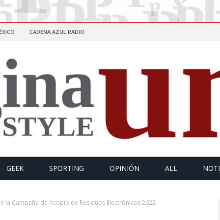
ÉXICO
CADENA AZUL RADIO
GEEK
SPORTING
OPINIÓN
ALL
NOTI
 en la Campaña de Acopio de Residuos Electrónicos 2022