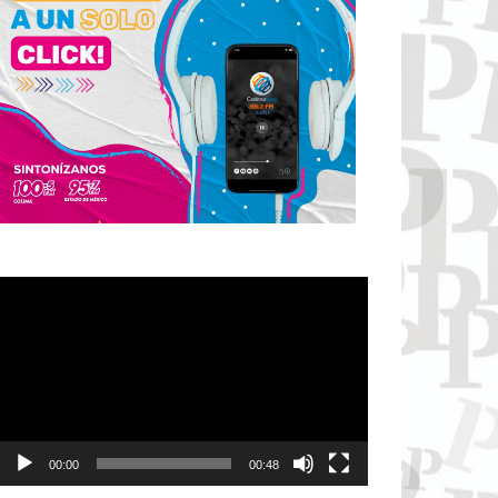
Reproductor
de
vídeo
00:00
00:48