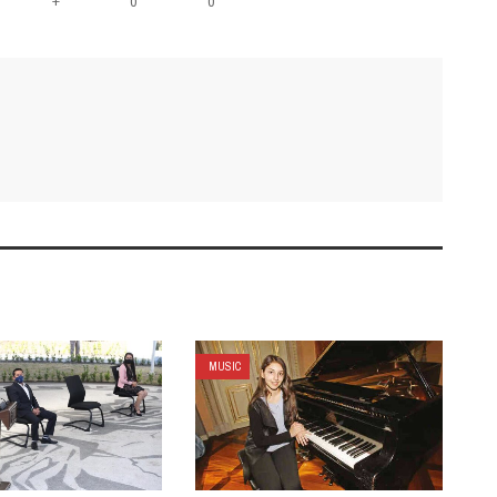
+
0
0
MUSIC