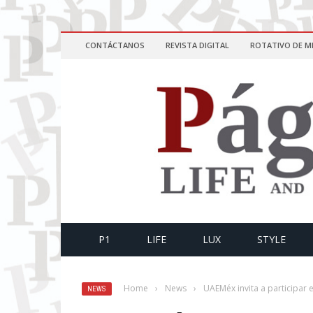
CONTÁCTANOS
REVISTA DIGITAL
ROTATIVO DE M
P1
LIFE
LUX
STYLE
Home
›
News
›
UAEMéx invita a participar
NEWS