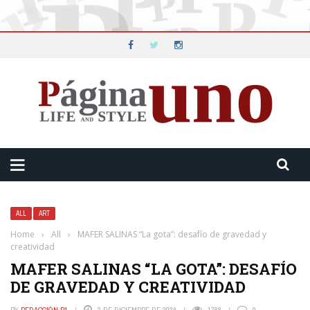
ALL
ART
Home
›
All
›
MAFER SALINAS “La gota”: desafío de gravedad y
creatividad
MAFER SALINAS “LA GOTA”: DESAFÍO
DE GRAVEDAD Y CREATIVIDAD