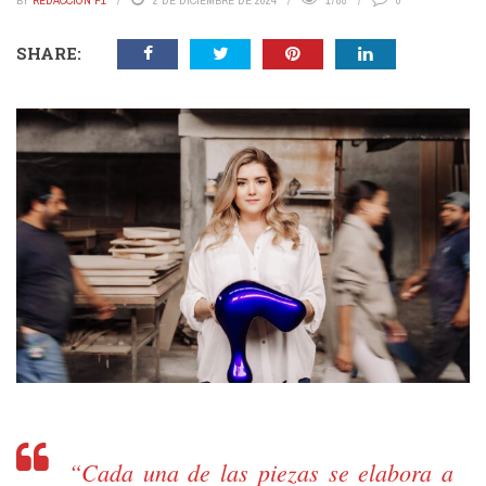
BY
REDACCIÓN P1
2 DE DICIEMBRE DE 2024
1788
0
SHARE:
“Cada una de las piezas se elabora a