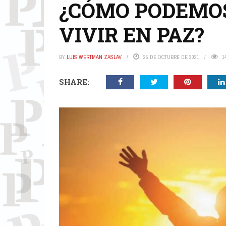
¿CÓMO PODEMOS
VIVIR EN PAZ?
BY
LUIS WERTMAN ZASLAV
25 DE OCTUBRE DE 2021
1
SHARE: