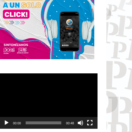
Reproductor
de
vídeo
00:00
00:48