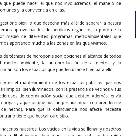
cia que puede hacer el que nos involucremos: el manejo de
omunes y la convivencia en ellas.
gestione bien lo que desecha más allá de separar la basura
odemos aprovechar los desperdicios orgánicos, a partir de la
por medio de diferentes programas medioambientales que
íamos aportando mucho a las zonas en las que vivimos.
vés de técnicas de hidroponia son opciones al alcance de todos
l medio ambiente, la autoproducción de alimentos y la
undan son los espacios que pueden usarse bien para ello.
or y es el mantenimiento de los espacios públicos que nos
tán limpios, bien iluminados, con la presencia de vecinos y sus
erosos de coordinación social que existen. Además, envía
ro hogar y aquellos que buscan perjudicarnos comprenden de
de hecho). Para que la delincuencia nos afecte necesita
ntrario tiene que buscar otro sitio.
 hacerlos nuestros. Los vacíos en la vida se llenan y nosotros
enan. El abandono de parques y jardines públicos ha traído