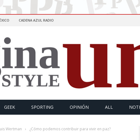
ÉXICO
CADENA AZUL RADIO
GEEK
SPORTING
OPINIÓN
ALL
NOTI
uis Wertman
›
¿Cómo podemos contribuir para vivir en paz?