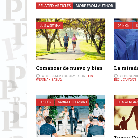
RELATED ARTICLES
MORE FROM AUTHOR
LUIS WERTMAN
OPINIÓN
S
Comenzar de nuevo y bien
La mirad
4 DE FEBRERO DE 2022
BY
LUIS
23 DE SEPT
WERTMAN ZASLAV
BECIL CANAVATI
OPINIÓN
SAMIA BECIL CANAVATI
LUIS WERTMA
Tomar Co