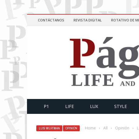
CONTÁCTANOS
REVISTA DIGITAL
ROTATIVO DE M
P1
LIFE
LUX
STYLE
Home
›
All
›
Opinión
›
L
LUIS WERTMAN
OPINIÓN