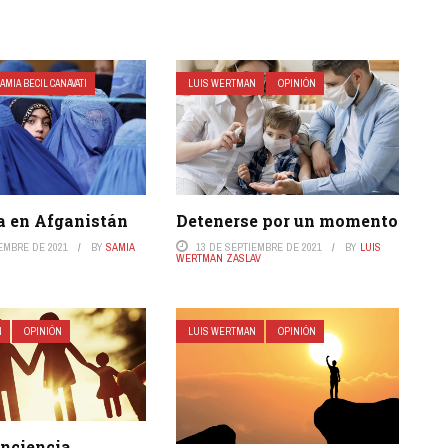
AMIA BECIL CANAVATI
LUIS WERTMAN
OPINIÓN
Detenerse por un momento
a en Afganistán
13 DE SEPTIEMBRE DE 2021
BY
LUIS
IEMBRE DE 2021
BY
SAMIA
WERTMAN ZASLAV
N
OPINIÓN
LUIS WERTMAN
OPINIÓN
nciencia