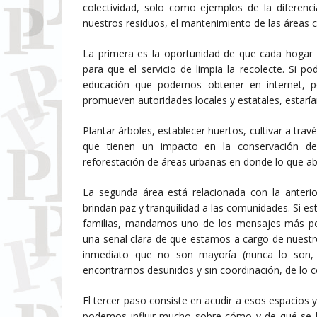
colectividad, solo como ejemplos de la diferen
nuestros residuos, el mantenimiento de las áreas c
La primera es la oportunidad de que cada hogar 
para que el servicio de limpia la recolecte. Si p
educación que podemos obtener en internet, 
promueven autoridades locales y estatales, estar
Plantar árboles, establecer huertos, cultivar a tra
que tienen un impacto en la conservación de
reforestación de áreas urbanas en donde lo que ab
La segunda área está relacionada con la anteri
brindan paz y tranquilidad a las comunidades. Si es
familias, mandamos uno de los mensajes más pod
una señal clara de que estamos a cargo de nuest
inmediato que no son mayoría (nunca lo son, 
encontrarnos desunidos y sin coordinación, de lo co
El tercer paso consiste en acudir a esos espacios y
podemos influir mucho sobre cómo y de qué se ll