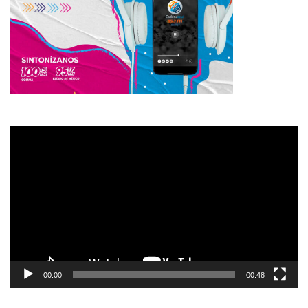
Reproductor
de
vídeo
00:00
00:48