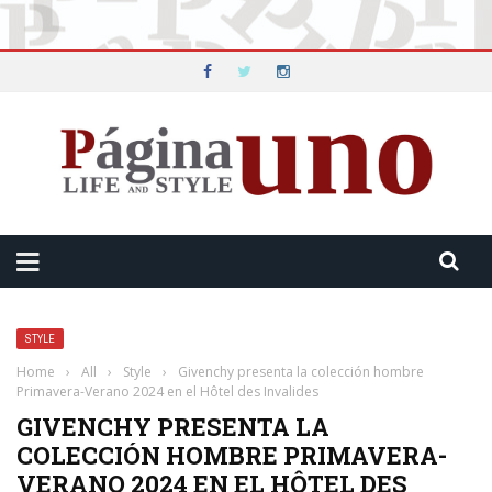
STYLE
Home
›
All
›
Style
›
Givenchy presenta la colección hombre
Primavera-Verano 2024 en el Hôtel des Invalides
GIVENCHY PRESENTA LA
COLECCIÓN HOMBRE PRIMAVERA-
VERANO 2024 EN EL HÔTEL DES