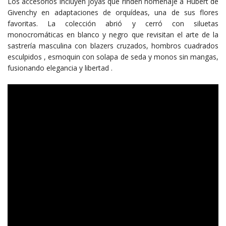
Los accesorios incluyen joyas que rinden homenaje a Hubert de
Givenchy en adaptaciones de orquídeas, una de sus flores
favoritas. La colección abrió y cerró con siluetas
monocromáticas en blanco y negro que revisitan el arte de la
sastrería masculina con blazers cruzados, hombros cuadrados
esculpidos , esmoquin con solapa de seda y monos sin mangas,
fusionando elegancia y libertad .