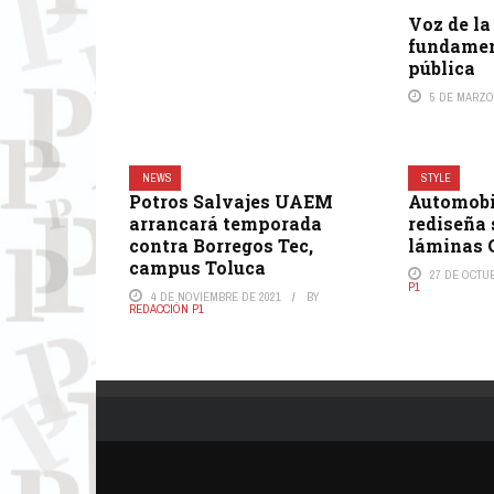
Voz de la
fundament
pública
5 DE MARZO
NEWS
STYLE
Potros Salvajes UAEM
Automobi
arrancará temporada
rediseña 
contra Borregos Tec,
láminas
campus Toluca
27 DE OCTU
P1
4 DE NOVIEMBRE DE 2021
BY
REDACCIÓN P1