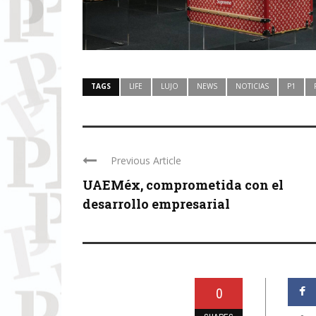
TAGS
LIFE
LUJO
NEWS
NOTICIAS
P1
Previous Article
UAEMéx, comprometida con el
desarrollo empresarial
0