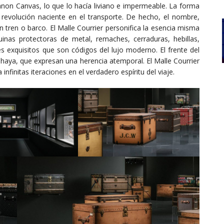
on Canvas, lo que lo hacía liviano e impermeable. La forma
revolución naciente en el transporte. De hecho, el nombre,
en tren o barco. El Malle Courrier personifica la esencia misma
quinas protectoras de metal, remaches, cerraduras, hebillas,
es exquisitos que son códigos del lujo moderno. El frente del
haya, que expresan una herencia atemporal. El Malle Courrier
infinitas iteraciones en el verdadero espíritu del viaje.