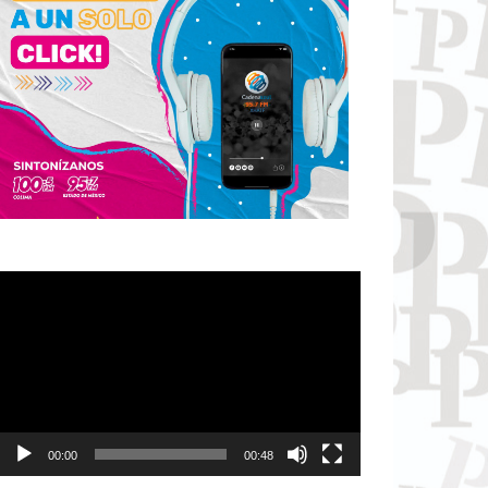
Reproductor
de
vídeo
00:00
00:48