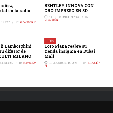
 niñez,
BENTLEY INNOVA CON
al en la radio
ORO IMPRESO EN 3D
16 DE DICIEMBRE DE 2022
BY
REDACCIÓN P1
 DE 2022
BY
REDACCIÓN P1
TRIPS
li Lamborghini
Loro Piana reabre su
su difusor de
tienda insignia en Dubai
 CULTI MILANO
Mall
BRE DE 2022
BY
REDACCIÓN
11 DE OCTUBRE DE 2023
BY
REDACCIÓN
P1