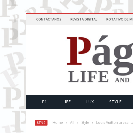
CONTÁCTANOS
REVISTA DIGITAL
ROTATIVO DE M
P1
LIFE
LUX
STYLE
Home
›
All
›
Style
›
Louis Vuitton present
STYLE