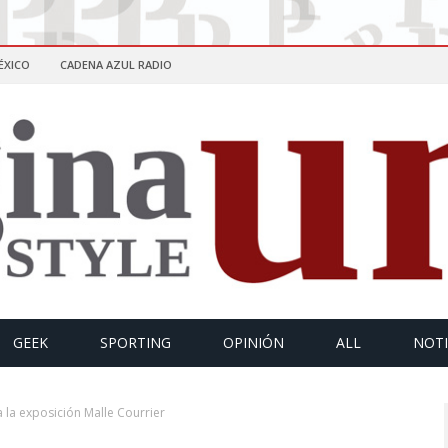
ÉXICO
CADENA AZUL RADIO
GEEK
SPORTING
OPINIÓN
ALL
NOTI
a la exposición Malle Courrier