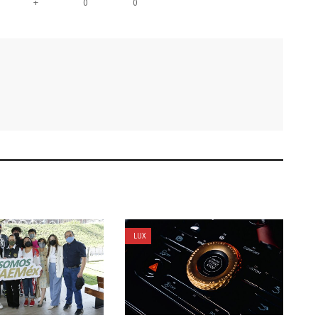
+
0
0
LUX