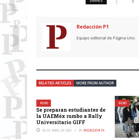
SHARES
0
Redacción P1
Equipo editorial de Página Uno.
RELATED ARTICLES
MORE FROM AUTHOR
NEWS
NEWS
Se preparan estudiantes de
la UAEMéx rumbo a Rally
Universitario GIFF
28 DE ABRIL DE 2023
BY
REDACCIÓN P1