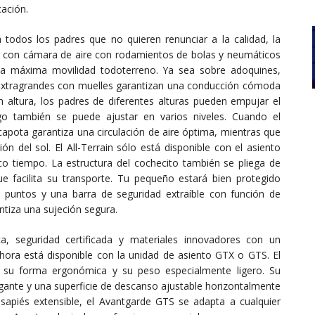
cación.
a todos los padres que no quieren renunciar a la calidad, la
as con cámara de aire con rodamientos de bolas y neumáticos
 la máxima movilidad todoterreno. Ya sea sobre adoquines,
s extragrandes con muelles garantizan una conducción cómoda
en altura, los padres de diferentes alturas pueden empujar el
go también se puede ajustar en varios niveles. Cuando el
capota garantiza una circulación de aire óptima, mientras que
ión del sol. El All-Terrain sólo está disponible con el asiento
o tiempo. La estructura del cochecito también se pliega de
 facilita su transporte. Tu pequeño estará bien protegido
puntos y una barra de seguridad extraíble con función de
ntiza una sujeción segura.
a, seguridad certificada y materiales innovadores con un
ora está disponible con la unidad de asiento GTX o GTS. El
r su forma ergonómica y su peso especialmente ligero. Su
gante y una superficie de descanso ajustable horizontalmente
sapiés extensible, el Avantgarde GTS se adapta a cualquier