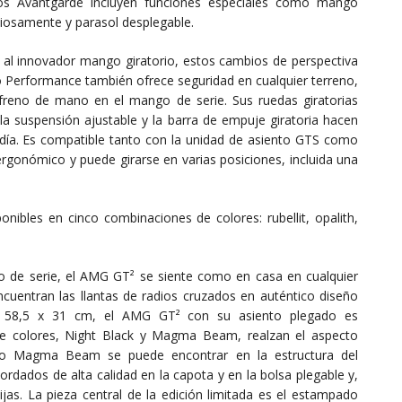
os Avantgarde incluyen funciones especiales como mango
nciosamente y parasol desplegable.
s al innovador mango giratorio, estos cambios de perspectiva
lo Performance también ofrece seguridad en cualquier terreno,
reno de mano en el mango de serie. Sus ruedas giratorias
a suspensión ajustable y la barra de empuje giratoria hacen
a día. Es compatible tanto con la unidad de asiento GTS como
 ergonómico y puede girarse en varias posiciones, incluida una
bles en cinco combinaciones de colores: rubellit, opalith,
no de serie, el AMG GT² se siente como en casa en cualquier
cuentran las llantas de radios cruzados en auténtico diseño
 58,5 x 31 cm, el AMG GT² con su asiento plegado es
e colores, Night Black y Magma Beam, realzan el aspecto
cado Magma Beam se puede encontrar en la estructura del
ordados de alta calidad en la capota y en la bolsa plegable y,
jas. La pieza central de la edición limitada es el estampado