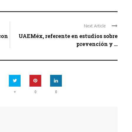
Next Article
con
UAEMéx, referente en estudios sobre
prevención y ...
+
0
0