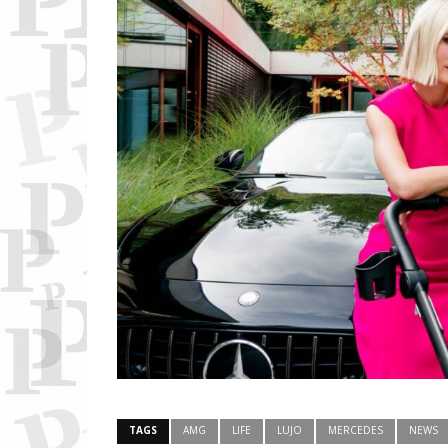
TAGS
AMG
LIFE
LUJO
MERCEDES
NEWS