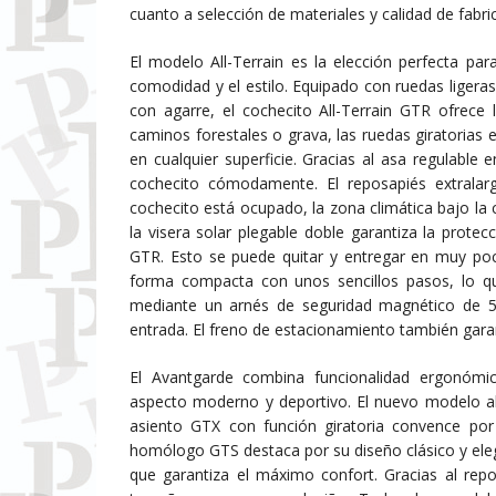
cuanto a selección de materiales y calidad de fabri
El modelo All-Terrain es la elección perfecta par
comodidad y el estilo. Equipado con ruedas liger
con agarre, el cochecito All-Terrain GTR ofrece
caminos forestales o grava, las ruedas giratoria
en cualquier superficie. Gracias al asa regulable 
cochecito cómodamente. El reposapiés extralar
cochecito está ocupado, la zona climática bajo la 
la visera solar plegable doble garantiza la protecc
GTR. Esto se puede quitar y entregar en muy poc
forma compacta con unos sencillos pasos, lo que
mediante un arnés de seguridad magnético de 5 
entrada. El freno de estacionamiento también gara
El Avantgarde combina funcionalidad ergonómic
aspecto moderno y deportivo. El nuevo modelo ah
asiento GTX con función giratoria convence po
homólogo GTS destaca por su diseño clásico y ele
que garantiza el máximo confort. Gracias al repo