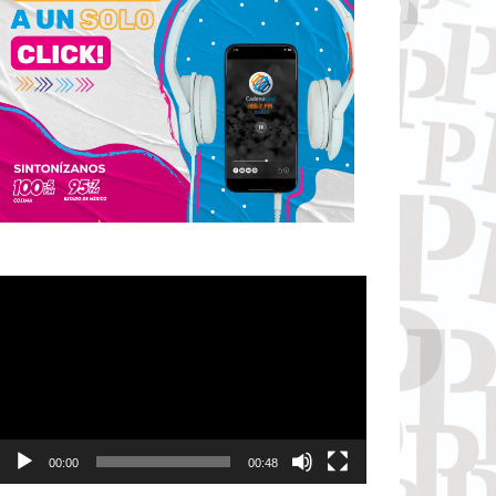
Reproductor
de
vídeo
00:00
00:48