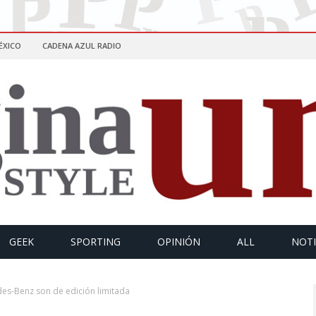
ÉXICO
CADENA AZUL RADIO
GEEK
SPORTING
OPINIÓN
ALL
NOTI
es-Benz son de edición limitada