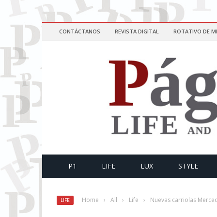
CONTÁCTANOS
REVISTA DIGITAL
ROTATIVO DE M
P1
LIFE
LUX
STYLE
Home
›
All
›
Life
›
Nuevas carriolas Merced
LIFE