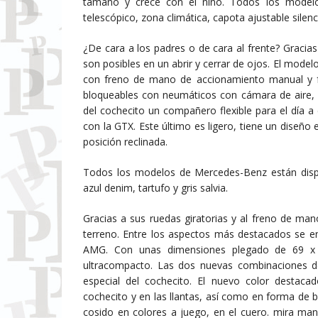
tamaño y crece con el niño. Todos los model
telescópico, zona climática, capota ajustable sile
¿De cara a los padres o de cara al frente? Gracia
son posibles en un abrir y cerrar de ojos. El mode
con freno de mano de accionamiento manual y f
bloqueables con neumáticos con cámara de aire, l
del cochecito un compañero flexible para el día 
con la GTX. Este último es ligero, tiene un diseño
posición reclinada.
Todos los modelos de Mercedes-Benz están disponi
azul denim, tartufo y gris salvia.
Gracias a sus ruedas giratorias y al freno de ma
terreno. Entre los aspectos más destacados se en
AMG. Con unas dimensiones plegado de 69 x
ultracompacto. Las dos nuevas combinaciones d
especial del cochecito. El nuevo color desta
cochecito y en las llantas, así como en forma de b
cosido en colores a juego, en el cuero. mira mani