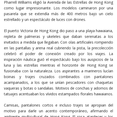
Pharrell Williams eligió la Avenida de las Estrellas de Hong Kong
como lugar impresionante. Los modelos caminaron por una
pasarela que se extendía más de 400 metros bajo un cielo
estrellado y un espectáculo de luces con drones.
El puerto Victoria de Hong Kong dio paso a una playa hawaiana,
repleta de palmeras y ukeleles que daban serenatas a los
invitados a medida que llegaban. Con olas artificiales rompiendo
en las pantallas y arena real cubriendo la pista, la precolección
celebró el poder de conexión creado por los viajes. La
inspiración náutica guió el espectáculo bajo los auspicios de la
luna y las estrellas mientras el horizonte de Hong Kong se
fusionaba con la naturaleza. Los aspirantes a marineros lucían
boinas y trajes cruzados combinados con pantalones
acampanados, a los que se unían pescadores con chaquetas
vaqueras y botas o sandalias. Motivos de conchas y adornos de
tatuajes acentuaban los vívidos estampados florales hawaianos.
Camisas, pantalones cortos e incluso trajes se apropian del
motivo para darle un acento contemporáneo, afirmando el
ambiente multicultural de Hong Kong. El rosa atardecer y los