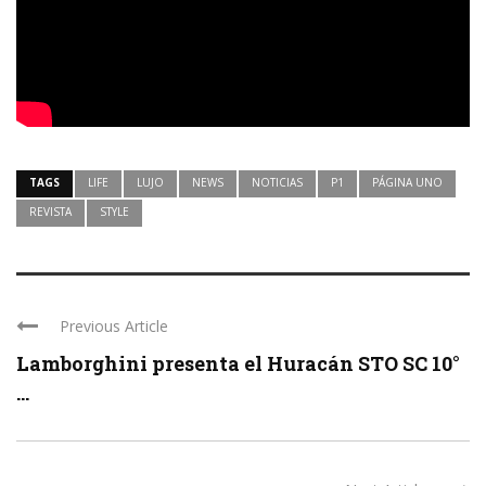
TAGS
LIFE
LUJO
NEWS
NOTICIAS
P1
PÁGINA UNO
REVISTA
STYLE
Previous Article
Lamborghini presenta el Huracán STO SC 10°
...