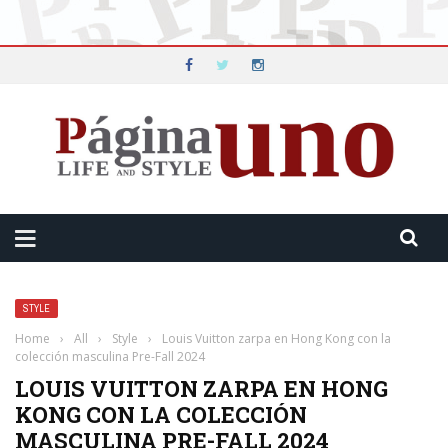
STYLE
Home
›
All
›
Style
›
Louis Vuitton zarpa en Hong Kong con la
colección masculina Pre-Fall 2024
LOUIS VUITTON ZARPA EN HONG
KONG CON LA COLECCIÓN
MASCULINA PRE-FALL 2024