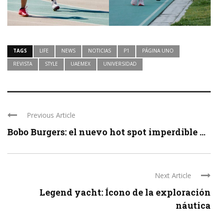
TAGS
LIFE
NEWS
NOTICIAS
P1
PÁGINA UNO
REVISTA
STYLE
UAEMEX
UNIVERSIDAD
Previous Article
Bobo Burgers: el nuevo hot spot imperdible ...
Next Article
Legend yacht: Ícono de la exploración
náutica