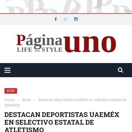
NEWS
Home
›
News
›
Destacan deportistas UAEMéx en selectivo estatal de
atletismo
DESTACAN DEPORTISTAS UAEMÉX
EN SELECTIVO ESTATAL DE
ATLETISMO