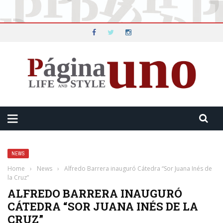
NEWS
Home
›
News
›
Alfredo Barrera inauguró Cátedra “Sor Juana Inés de
la Cruz”
ALFREDO BARRERA INAUGURÓ
CÁTEDRA “SOR JUANA INÉS DE LA
CRUZ”