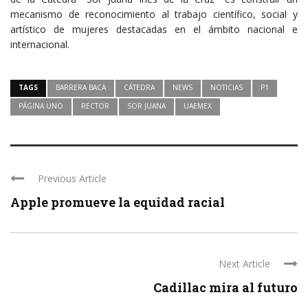
mecanismo de reconocimiento al trabajo científico, social y
artístico de mujeres destacadas en el ámbito nacional e
internacional.
TAGS
BARRERA BACA
CÁTEDRA
NEWS
NOTICIAS
P1
PÁGINA UNO
RECTOR
SOR JUANA
UAEMEX
Previous Article
Apple promueve la equidad racial
Next Article
Cadillac mira al futuro