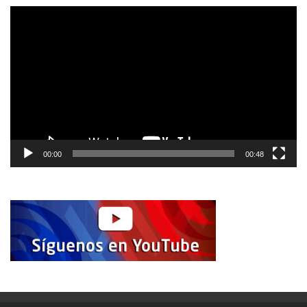
Reproductor
de
vídeo
00:00
00:48