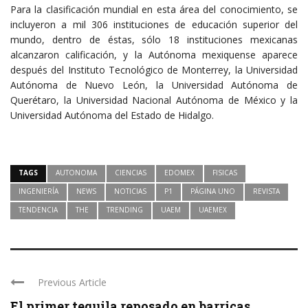
Para la clasificación mundial en esta área del conocimiento, se
incluyeron a mil 306 instituciones de educación superior del
mundo, dentro de éstas, sólo 18 instituciones mexicanas
alcanzaron calificación, y la Autónoma mexiquense aparece
después del Instituto Tecnológico de Monterrey, la Universidad
Autónoma de Nuevo León, la Universidad Autónoma de
Querétaro, la Universidad Nacional Autónoma de México y la
Universidad Autónoma del Estado de Hidalgo.
TAGS
AUTONOMA
CIENCIAS
EDOMEX
FISICAS
INGENIERÍA
NEWS
NOTICIAS
P1
PÁGINA UNO
REVISTA
TENDENCIA
THE
TRENDING
UAEM
UAEMEX
Previous Article
El primer tequila reposado en barricas