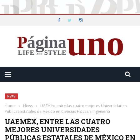
NEWS
Home
›
News
›
UAEMéx, entre las cuatro mejores Universidades
Públicas Estatales de México en Ciencias Físicas e Ingeniería
UAEMÉX, ENTRE LAS CUATRO
MEJORES UNIVERSIDADES
PÚBLICAS ESTATALES DE MÉXICO EN