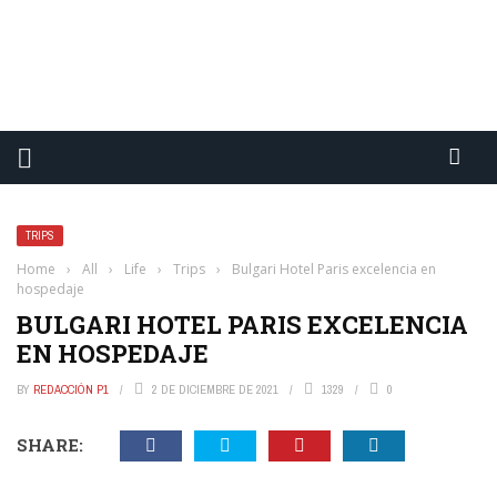
TRIPS
Home
›
All
›
Life
›
Trips
›
Bulgari Hotel Paris excelencia en
hospedaje
BULGARI HOTEL PARIS EXCELENCIA
EN HOSPEDAJE
BY
REDACCIÓN P1
2 DE DICIEMBRE DE 2021
1329
0
SHARE: