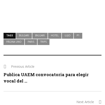
TAGS
BULGARI
BVLGARI
HOTEL
LUJO
P1
PÁGINA UNO
PARIS
TRIPS
Previous Article
Publica UAEM convocatoria para elegir
vocal del ...
Next Article