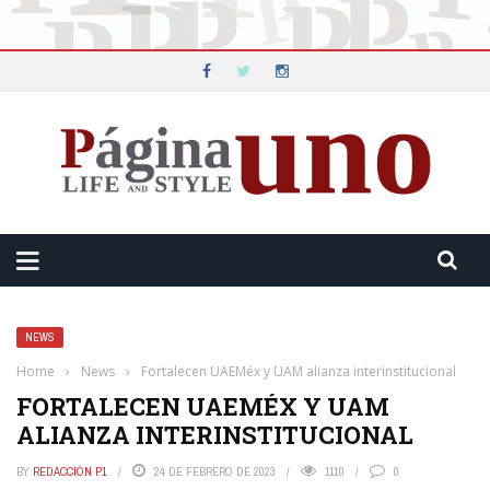
NEWS
Home
›
News
›
Fortalecen UAEMéx y UAM alianza interinstitucional
FORTALECEN UAEMÉX Y UAM
ALIANZA INTERINSTITUCIONAL
BY
REDACCIÓN P1
24 DE FEBRERO DE 2023
1110
0