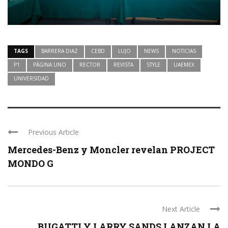
TAGS
BARRERA DIAZ
CEBD
LUJO
NEWS
NOTICIAS
P1
PÁGINA UNO
RECTOR
REVISTA
STYLE
UAEMEX
UNIVERSIDAD
Previous Article
Mercedes-Benz y Moncler revelan PROJECT
MONDO G
Next Article
BUGATTI Y LARRY SANDS LANZAN LA