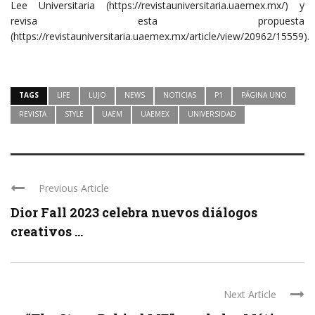
Lee Universitaria (https://revistauniversitaria.uaemex.mx/) y
revisa esta propuesta
(https://revistauniversitaria.uaemex.mx/article/view/20962/15559).
TAGS
LIFE
LUJO
NEWS
NOTICIAS
P1
PÁGINA UNO
REVISTA
STYLE
UAEM
UAEMEX
UNIVERSIDAD
Previous Article
Dior Fall 2023 celebra nuevos diálogos
creativos ...
Next Article