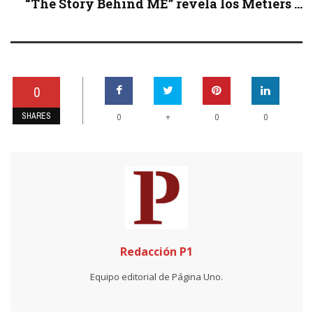
“The Story Behind ME” revela los Métiers ...
0
SHARES
+
0
0
0
Redacción P1
Equipo editorial de Página Uno.