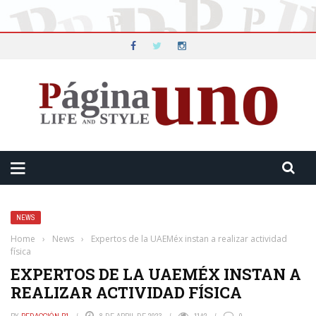
NEWS
Home
›
News
›
Expertos de la UAEMéx instan a realizar actividad
física
EXPERTOS DE LA UAEMÉX INSTAN A
REALIZAR ACTIVIDAD FÍSICA