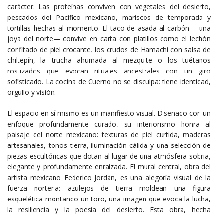
carácter. Las proteínas conviven con vegetales del desierto,
pescados del Pacífico mexicano, mariscos de temporada y
tortillas hechas al momento. El taco de asada al carbón —una
joya del norte— convive en carta con platillos como el lechón
confitado de piel crocante, los crudos de Hamachi con salsa de
chiltepín, la trucha ahumada al mezquite o los tuétanos
rostizados que evocan rituales ancestrales con un giro
sofisticado. La cocina de Cuerno no se disculpa: tiene identidad,
orgullo y visión.
El espacio en sí mismo es un manifiesto visual. Diseñado con un
enfoque profundamente curado, su interiorismo honra al
paisaje del norte mexicano: texturas de piel curtida, maderas
artesanales, tonos tierra, iluminación cálida y una selección de
piezas escultóricas que dotan al lugar de una atmósfera sobria,
elegante y profundamente enraizada. El mural central, obra del
artista mexicano Federico Jordán, es una alegoría visual de la
fuerza norteña: azulejos de tierra moldean una figura
esquelética montando un toro, una imagen que evoca la lucha,
la resiliencia y la poesía del desierto. Esta obra, hecha