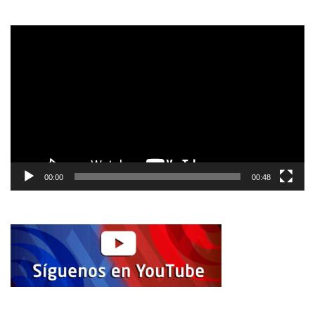
Reproductor
de
vídeo
00:00
00:48