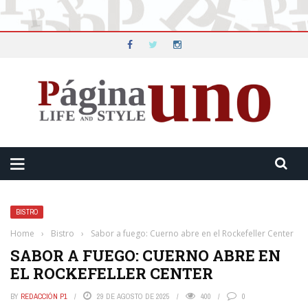
BISTRO
Home
›
Bistro
›
Sabor a fuego: Cuerno abre en el Rockefeller Center
SABOR A FUEGO: CUERNO ABRE EN
EL ROCKEFELLER CENTER
BY
REDACCIÓN P1
29 DE AGOSTO DE 2025
400
0