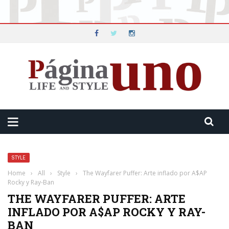
STYLE
Home
›
All
›
Style
›
The Wayfarer Puffer: Arte inflado por A$AP
Rocky y Ray-Ban
THE WAYFARER PUFFER: ARTE
INFLADO POR A$AP ROCKY Y RAY-
BAN