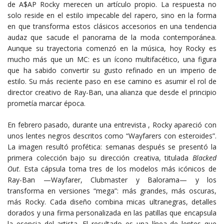
de A$AP Rocky merecen un artículo propio. La respuesta no
solo reside en el estilo impecable del rapero, sino en la forma
en que transforma estos clásicos accesorios en una tendencia
audaz que sacude el panorama de la moda contemporánea.
Aunque su trayectoria comenzó en la música, hoy Rocky es
mucho más que un MC: es un ícono multifacético, una figura
que ha sabido convertir su gusto refinado en un imperio de
estilo. Su más reciente paso en ese camino es asumir el rol de
director creativo de Ray-Ban, una alianza que desde el principio
prometía marcar época.
En febrero pasado, durante una entrevista , Rocky apareció con
unos lentes negros descritos como “Wayfarers con esteroides”.
La imagen resultó profética: semanas después se presentó la
primera colección bajo su dirección creativa, titulada
Blacked
Out
. Esta cápsula toma tres de los modelos más icónicos de
Ray-Ban —Wayfarer, Clubmaster y Balorama— y los
transforma en versiones “mega”: más grandes, más oscuras,
más Rocky. Cada diseño combina micas ultranegras, detalles
dorados y una firma personalizada en las patillas que encapsula
la esencia del artista. El resultado es una línea de lentes que