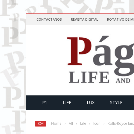
CONTÁCTANOS
REVISTA DIGITAL
ROTATIVO DE M
P1
LIFE
LUX
STYLE
Home
›
All
›
Life
›
Icon
›
Rolls-Royce lanz
ICON