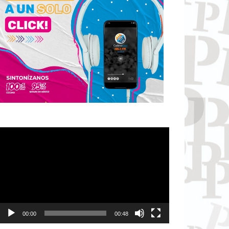
Reproductor
de
vídeo
00:00
00:48